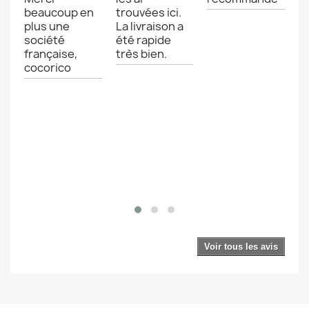
n
beaucoup en
trouvées ici.
fi
plus une
La livraison a
r
société
été rapide
v
française,
très bien.
bl
st
cocorico
r
.
e
Voir tous les avis