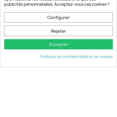
publicités personnalisées. Acceptez-vous ces cookies ?
Configurer
PRODUITS

Rejeter
INFORMATIONS

Accepter
VOTRE COMPTE

Politique de confidentialité et de cookies
INFORMATIONS
keyboard_arrow_down
© 2026 - choisistacoque.com