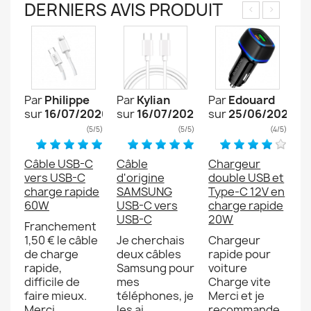
DERNIERS AVIS PRODUIT
<
>
Par
Philippe
Par
Kylian
Par
Edouard
P
026
sur
16/07/2026
sur
16/07/2026
sur
25/06/2026
s
5/5)
(5/5)
(5/5)
(4/5)
e
Câble USB-C
Câble
Chargeur
C
 -
vers USB-C
d'origine
double USB et
en
charge rapide
SAMSUNG
Type-C 12V en
p
60W
USB-C vers
charge rapide
S
USB-C
20W
G
Franchement
1,50 € le câble
Je cherchais
Chargeur
S
s
de charge
deux câbles
rapide pour
c
rapide,
Samsung pour
voiture
e
ur
difficile de
mes
Charge vite
ré
e.
faire mieux.
téléphones, je
Merci et je
i
e
Merci
les ai
recommande
p