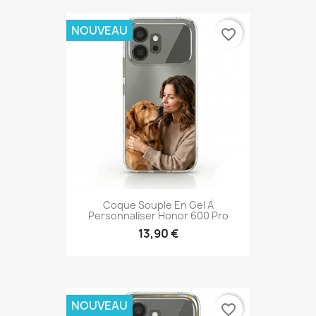
NOUVEAU
favorite_border
Coque Souple En Gel À
Personnaliser Honor 600 Pro
13,90 €
NOUVEAU
favorite_border