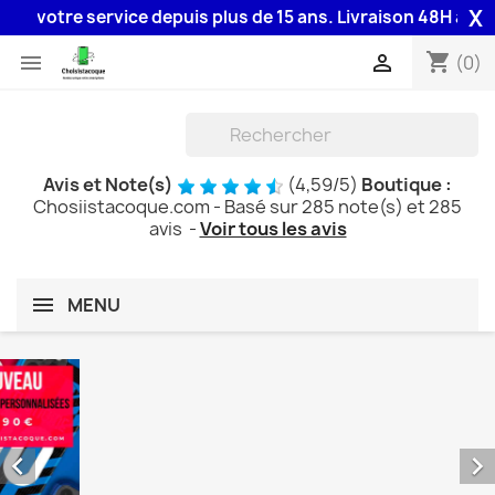
X
tre service depuis plus de 15 ans. Livraison 48H assurée par
Coques
shopping_cart


(0)
personnalisées
Avis et Note(s)
(
4,59
/
5
)
Boutique :
Chosiistacoque.com
- Basé sur
285
note(s) et
285
avis
-
Voir tous les avis
MENU

