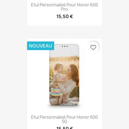
Etui Personnalisé Pour Honor 600
Pro
15,50 €
NOUVEAU
favorite_border
Etui Personnalisé Pour Honor 600
5G
15,50 €