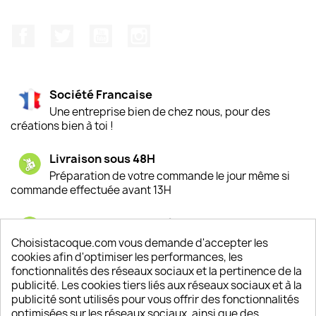
Facebook
Twitter
YouTube
Instagram
Société Francaise
Une entreprise bien de chez nous, pour des
créations bien à toi !
Livraison sous 48H
Préparation de votre commande le jour même si
commande effectuée avant 13H
Satisfaction de nos clients
Depuis 2009, entre 92% et 94% de nos clients
Choisistacoque.com vous demande d'accepter les
sont satisfaits de nos produits
cookies afin d'optimiser les performances, les
fonctionnalités des réseaux sociaux et la pertinence de la
publicité. Les cookies tiers liés aux réseaux sociaux et à la
Un SAV à votre écoute
publicité sont utilisés pour vous offrir des fonctionnalités
Notre SAV est disponible 6/7J de 10h à 18H
optimisées sur les réseaux sociaux, ainsi que des