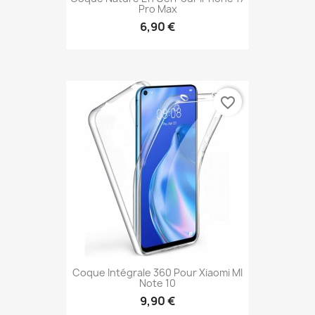
Pro Max
6,90 €
favorite_border
Coque Intégrale 360 Pour Xiaomi MI
Note 10
9,90 €