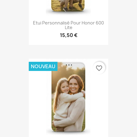
Etui Personnalisé Pour Honor 600
Lite
15,50 €
NOUVEAU
favorite_border