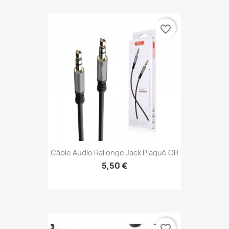
favorite_border
Câble Audio Rallonge Jack Plaqué OR
5,50 €
favorite_border