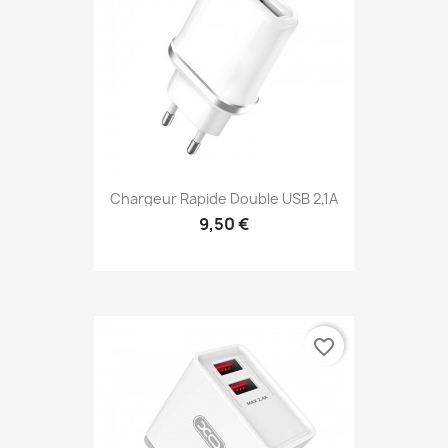
Chargeur Rapide Double USB 2,1A
9,50 €
favorite_border