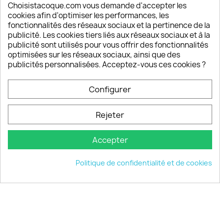
Depuis 2009, entre 92% et 94% de nos clients
Choisistacoque.com vous demande d'accepter les
sont satisfaits de nos produits
cookies afin d'optimiser les performances, les
fonctionnalités des réseaux sociaux et la pertinence de la
publicité. Les cookies tiers liés aux réseaux sociaux et à la
Un SAV à votre écoute
publicité sont utilisés pour vous offrir des fonctionnalités
Notre SAV est disponible 6/7J de 10h à 18H
optimisées sur les réseaux sociaux, ainsi que des
publicités personnalisées. Acceptez-vous ces cookies ?
Configurer
PRODUITS

Rejeter
INFORMATIONS

Accepter
VOTRE COMPTE

Politique de confidentialité et de cookies
INFORMATIONS
keyboard_arrow_down
© 2026 - choisistacoque.com