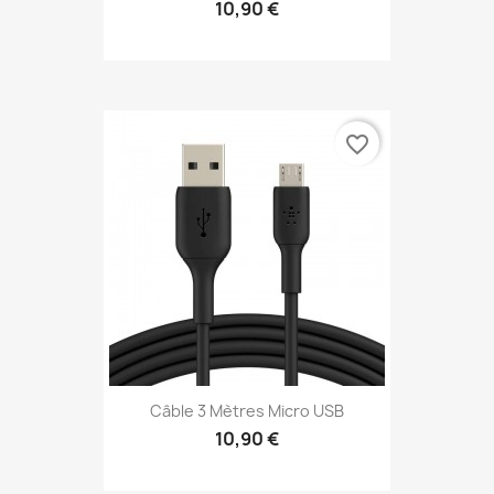
10,90 €
favorite_border
Câble 3 Mètres Micro USB
10,90 €