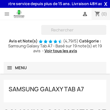
X
re service depuis plus de 15 ans. Livraison 48H assurée par l
shopping_cart


(0)
Avis et Note(s)
(
4,79
/
5
)
Catégorie :
Samsung Galaxy Tab A7
- Basé sur
19
note(s) et
19
avis
-
Voir tous les avis
MENU
SAMSUNG GALAXY TAB A7