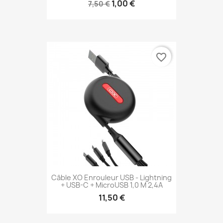
1,00 €
7,50 €
favorite_border
Câble XO Enrouleur USB - Lightning
+ USB-C + MicroUSB 1,0 M 2,4A
11,50 €