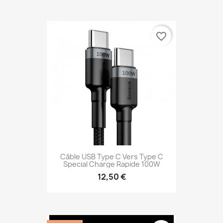
favorite_border
Câble USB Type C Vers Type C
Special Charge Rapide 100W
12,50 €