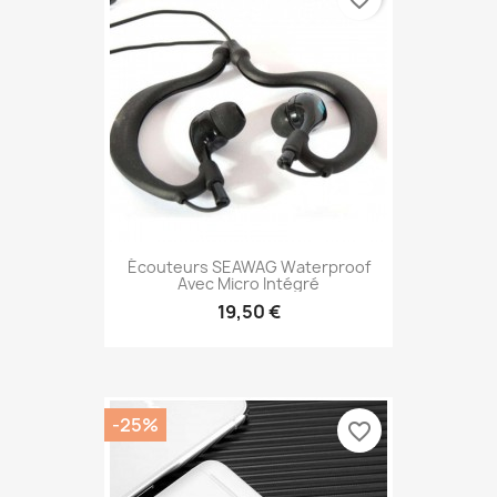
Écouteurs SEAWAG Waterproof
Avec Micro Intégré
19,50 €
-25%
favorite_border