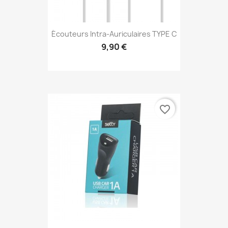
Écouteurs Intra-Auriculaires TYPE C
9,90 €
favorite_border