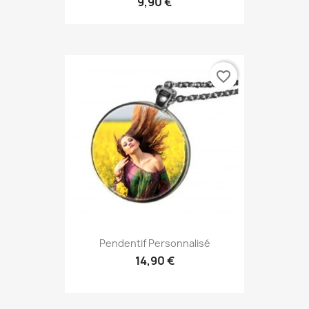
9,90 €
favorite_border
Pendentif Personnalisé
14,90 €