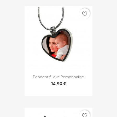
favorite_border
Pendentif Love Personnalisé
14,90 €
favorite_border