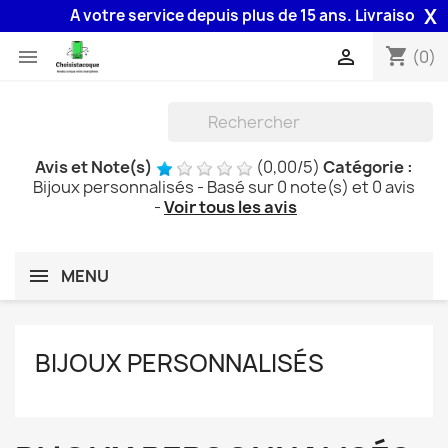
X
A votre service depuis plus de 15 ans. Livraison 48H a
shopping_cart


(0)
Avis et Note(s)
(
0,00
/
5
)
Catégorie :
Bijoux personnalisés
- Basé sur
0
note(s) et
0
avis
-
Voir tous les avis
MENU
BIJOUX PERSONNALISÉS