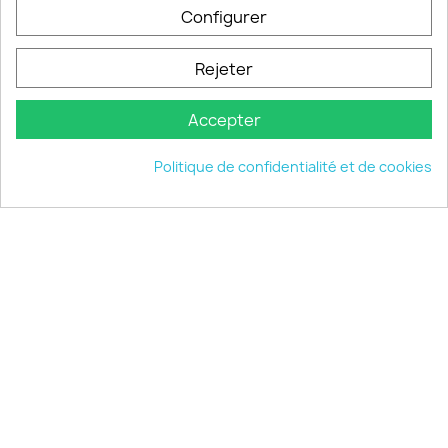
Configurer
INFORMATIONS

Rejeter
VOTRE COMPTE

Accepter
INFORMATIONS
keyboard_arrow_down
Politique de confidentialité et de cookies
© 2026 - choisistacoque.com