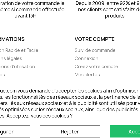
ration de votre commande le
Depuis 2009, entre 92% et 
même si commande effectuée
nos clients sont satisfaits 
avant 13H
produits
RMATIONS
VOTRE COMPTE
on Rapide et Facile
Suivi de commande
ns légales
Connexion
ions d'utilisation
Créez votre compte
pos
Mes alertes
nt sécurisé choisistacoque
ue.com vous demande d'accepter les cookies afin d'optimiser 
rs et remboursements
 les fonctionnalités des réseaux sociaux et la pertinence de la
son DOM TOM et outremer
ers liés aux réseaux sociaux et à la publicité sont utilisés pour 
oisistacoque
és optimisées sur les réseaux sociaux, ainsi que des publicités
nt personnaliser son
es. Acceptez-vous ces cookies ?
phone
ctez-nous
igurer
Rejeter
Acce
u site