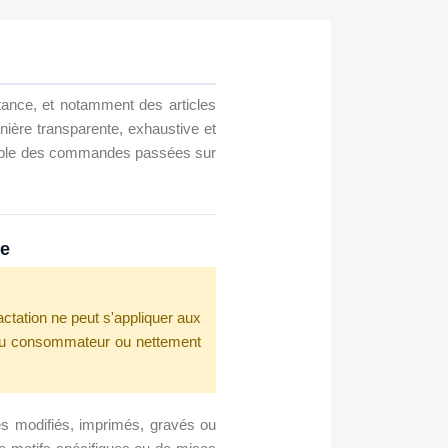
tance, et notamment des articles
nière transparente, exhaustive et
ensemble des commandes passées sur
re
ctation ne peut s'appliquer aux
s du consommateur ou nettement
es modifiés, imprimés, gravés ou