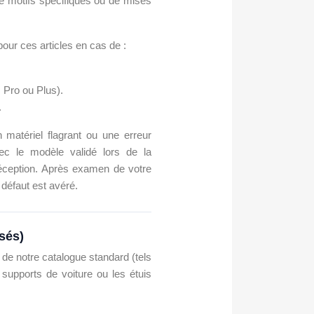
 de motifs spécifiques ou de mises
our ces articles en cas de :
 Pro ou Plus).
.
 matériel flagrant ou une erreur
vec le modèle validé lors de la
réception. Après examen de votre
défaut est avéré.
sés)
 de notre catalogue standard (tels
 supports de voiture ou les étuis