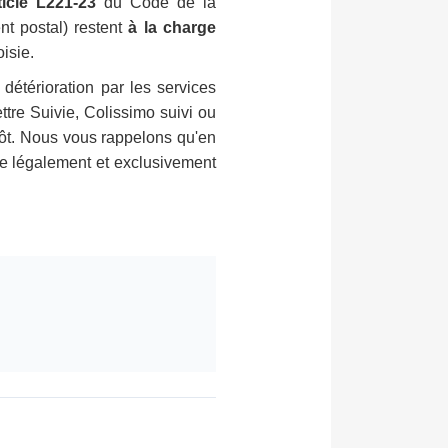
rticle L221-23
du Code de la
nt postal) restent
à la charge
oisie.
détérioration par les services
ttre Suivie, Colissimo suivi ou
ôt. Nous vous rappelons qu'en
èse légalement et exclusivement