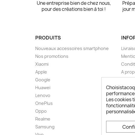
Une entreprise bien de chez nous,
Prépa
pour des créations bien à toi !
jour 
PRODUITS
INFO
Nouveaux accessoires smartphone
Livrais
Nos promotions
Mentio
Xiaomi
Condit
Apple
A pro
Google
Paieme
Choisistacoq
Huawei
Retou
performances,
Lenovo
Livrai
Les cookies ti
OnePlus
FAQ ch
fonctionnalit
Oppo
Comme
personnalisé
smart
Realme
Conta
Conf
Samsung
Plan d
Vivo