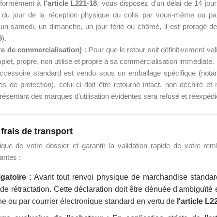
formément à
l'article L221-18
, vous disposez d’un délai de 14 jou
r du jour de la réception physique du colis par vous-même ou par
e un samedi, un dimanche, un jour férié ou chômé, il est prorogé de 
9
).
re de commercialisation) :
Pour que le retour soit définitivement valid
let, propre, non utilisé et propre à sa commercialisation immédiate.
accessoire standard est vendu sous un emballage spécifique (notam
de protection), celui-ci doit être retourné intact, non déchiré et
sentant des marques d'utilisation évidentes sera refusé et réexpédié 
 frais de transport
stique de votre dossier et garantir la validation rapide de votre re
antes :
gatoire :
Avant tout renvoi physique de marchandise standar
 de rétractation. Cette déclaration doit être dénuée d'ambiguïté 
gne ou par courrier électronique standard en vertu de
l'article L