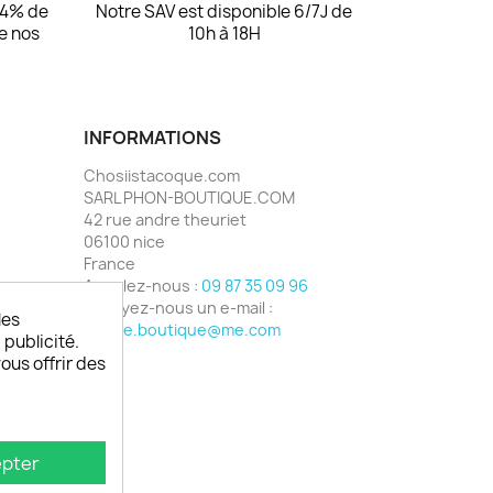
94% de
Notre SAV est disponible 6/7J de
de nos
10h à 18H
INFORMATIONS
Chosiistacoque.com
SARL PHON-BOUTIQUE.COM
42 rue andre theuriet
06100 nice
France
Appelez-nous :
09 87 35 09 96
Envoyez-nous un e-mail :
les
phone.boutique@me.com
 publicité.
vous offrir des
pter