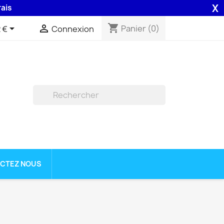
X
48H assurée par la Poste .
shopping_cart


Panier
(0)
 €
Connexion

CTEZ NOUS