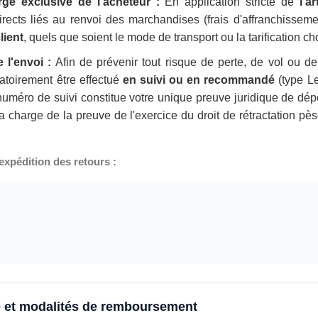
rge exclusive de l'acheteur :
En application stricte de
l'a
rects liés au renvoi des marchandises (frais d'affranchisseme
lient
, quels que soient le mode de transport ou la tarification ch
 l'envoi :
Afin de prévenir tout risque de perte, de vol ou de 
gatoirement être effectué
en suivi ou en recommandé
(type Le
méro de suivi constitue votre unique preuve juridique de dép
la charge de la preuve de l'exercice du droit de rétractation p
expédition des retours :
ité et modalités de remboursement