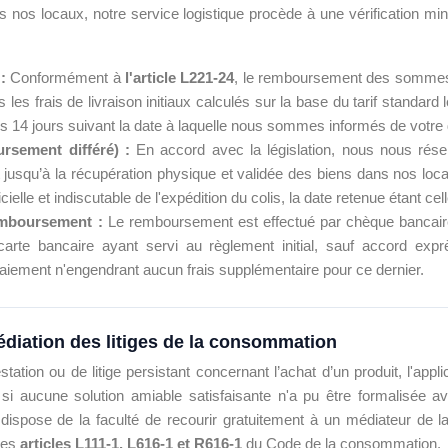
s nos locaux, notre service logistique procède à une vérification mi
:
Conformément à
l'article L221-24
, le remboursement des sommes p
les frais de livraison initiaux calculés sur la base du tarif standard
es 14 jours suivant la date à laquelle nous sommes informés de votre 
rsement différé) :
En accord avec la législation, nous nous réserv
usqu’à la récupération physique et validée des biens dans nos loc
cielle et indiscutable de l'expédition du colis, la date retenue étant cel
emboursement :
Le remboursement est effectué par chèque bancaire 
 carte bancaire ayant servi au règlement initial, sauf accord ex
 paiement n'engendrant aucun frais supplémentaire pour ce dernier.
 médiation des litiges de la consommation
ation ou de litige persistant concernant l’achat d’un produit, l'app
i aucune solution amiable satisfaisante n'a pu être formalisée avec
dispose de la faculté de recourir gratuitement à un médiateur de l
des
articles L111-1, L616-1 et R616-1
du Code de la consommation.