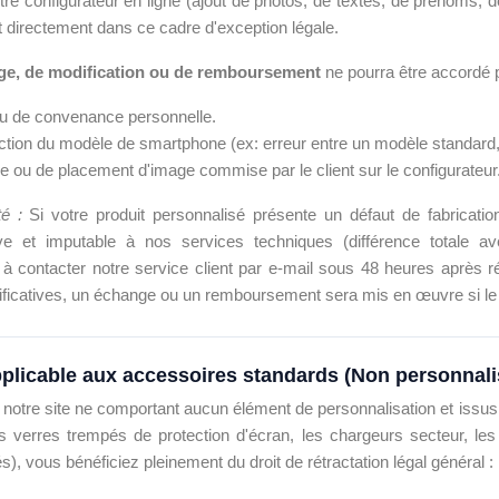
otre configurateur en ligne (ajout de photos, de textes, de prénoms,
t directement dans ce cadre d'exception légale.
nge, de modification ou de remboursement
ne pourra être accordé p
u de convenance personnelle.
lection du modèle de smartphone (ex: erreur entre un modèle standard,
he ou de placement d'image commise par le client sur le configurateur
é :
Si votre produit personnalisé présente un défaut de fabrication
ve et imputable à nos services techniques (différence totale a
 contacter notre service client par e-mail sous 48 heures après 
tificatives, un échange ou un remboursement sera mis en œuvre si le 
applicable aux accessoires standards (Non personnali
 notre site ne comportant aucun élément de personnalisation et issus
es verres trempés de protection d'écran, les chargeurs secteur, les
, vous bénéficiez pleinement du droit de rétractation légal général :