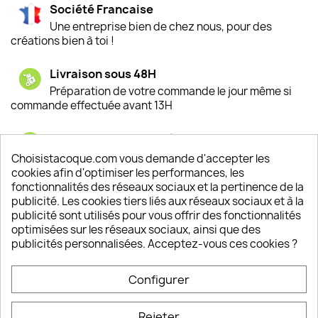
Société Francaise
Une entreprise bien de chez nous, pour des
créations bien à toi !
Livraison sous 48H
Préparation de votre commande le jour même si
commande effectuée avant 13H
Satisfaction de nos clients
Depuis 2009, entre 92% et 94% de nos clients
Choisistacoque.com vous demande d'accepter les
sont satisfaits de nos produits
cookies afin d'optimiser les performances, les
fonctionnalités des réseaux sociaux et la pertinence de la
publicité. Les cookies tiers liés aux réseaux sociaux et à la
Un SAV à votre écoute
publicité sont utilisés pour vous offrir des fonctionnalités
Notre SAV est disponible 6/7J de 10h à 18H
optimisées sur les réseaux sociaux, ainsi que des
publicités personnalisées. Acceptez-vous ces cookies ?
Configurer
PRODUITS

Rejeter