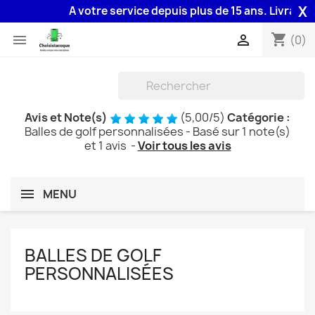
X
A votre service depuis plus de 15 ans. Livraison 
shopping_cart


(0)
Avis et Note(s)
(
5,00
/
5
)
Catégorie :
Balles de golf personnalisées
- Basé sur
1
note(s)
et
1
avis
-
Voir tous les avis
MENU
BALLES DE GOLF
PERSONNALISÉES