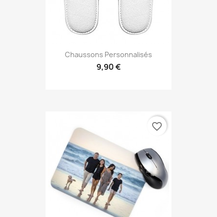
Chaussons Personnalisés
9,90 €
favorite_border