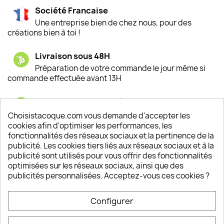
Société Francaise
Une entreprise bien de chez nous, pour des
créations bien à toi !
Livraison sous 48H
Préparation de votre commande le jour même si
commande effectuée avant 13H
Satisfaction de nos clients
Depuis 2009, entre 92% et 94% de nos clients
Choisistacoque.com vous demande d'accepter les
sont satisfaits de nos produits
cookies afin d'optimiser les performances, les
fonctionnalités des réseaux sociaux et la pertinence de la
publicité. Les cookies tiers liés aux réseaux sociaux et à la
Un SAV à votre écoute
publicité sont utilisés pour vous offrir des fonctionnalités
Notre SAV est disponible 6/7J de 10h à 18H
optimisées sur les réseaux sociaux, ainsi que des
publicités personnalisées. Acceptez-vous ces cookies ?
Configurer
PRODUITS
