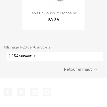
Tapis De Souris Personnalisé
8,90 €
Affichage 1-20 de 70 article(s)
1
2
3
4

Suivant
Retour en haut

Facebook
Twitter
YouTube
Instagram