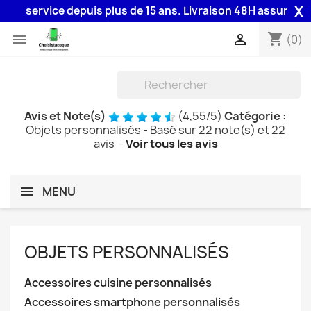
X
e depuis plus de 15 ans. Livraison 48H assurée par la Poste 
shopping_cart


(0)
Avis et Note(s)
(
4,55
/
5
)
Catégorie :
Objets personnalisés
- Basé sur
22
note(s) et
22
avis
-
Voir tous les avis
MENU
OBJETS PERSONNALISÉS
Accessoires cuisine personnalisés
Accessoires smartphone personnalisés