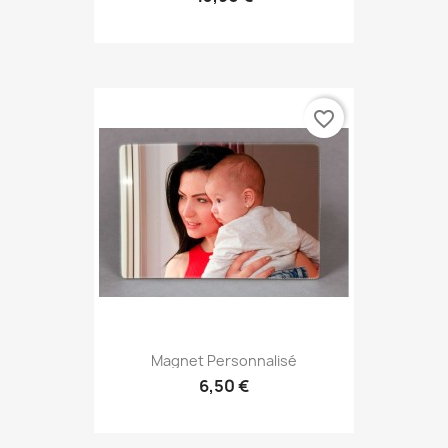
favorite_border
Magnet Personnalisé
6,50 €