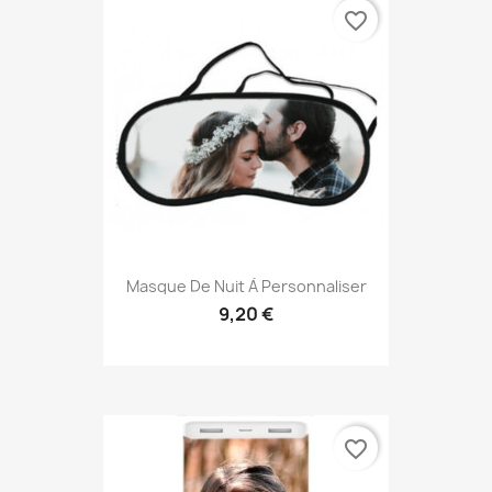
favorite_border
Masque De Nuit À Personnaliser
9,20 €
favorite_border