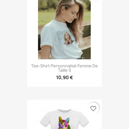
Tee-Shirt Personnalisé Femme De
Taille S
10,90 €
favorite_border