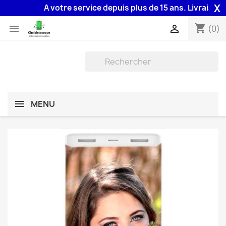
X
A votre service depuis plus de 15 ans. Livraison 48
shopping_cart


(0)
MENU