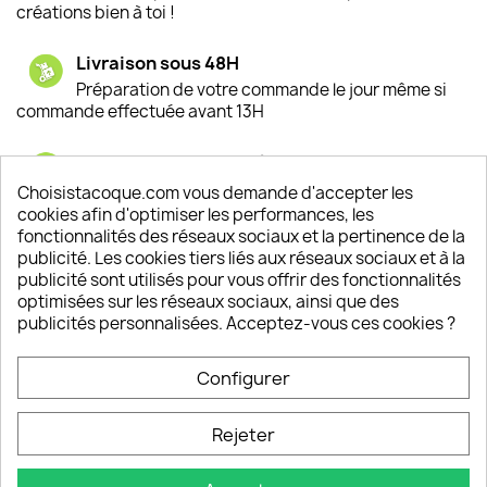
créations bien à toi !
Livraison sous 48H
Préparation de votre commande le jour même si
commande effectuée avant 13H
Satisfaction de nos clients
Depuis 2009, entre 92% et 94% de nos clients
Choisistacoque.com vous demande d'accepter les
sont satisfaits de nos produits
cookies afin d'optimiser les performances, les
fonctionnalités des réseaux sociaux et la pertinence de la
publicité. Les cookies tiers liés aux réseaux sociaux et à la
Un SAV à votre écoute
publicité sont utilisés pour vous offrir des fonctionnalités
Notre SAV est disponible 6/7J de 10h à 18H
optimisées sur les réseaux sociaux, ainsi que des
publicités personnalisées. Acceptez-vous ces cookies ?
Configurer
PRODUITS

Rejeter
INFORMATIONS
