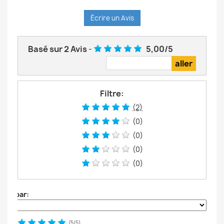
Écrire un Avis
Basé sur
2
Avis
-
5,00
/
5
Filtre:
(2)
(0)
(0)
(0)
(0)
Trier par:
(
5
/
5
)