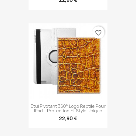
22,90 €
favorite_border
Étui Pivotant 360° Logo Reptile Pour
IPad – Protection Et Style Unique
22,90 €