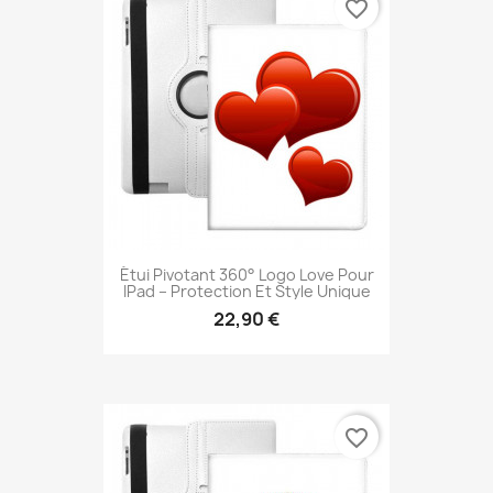
favorite_border
Étui Pivotant 360° Logo Love Pour
IPad – Protection Et Style Unique
22,90 €
favorite_border