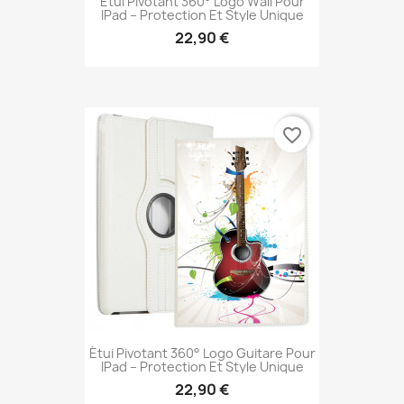
Étui Pivotant 360° Logo Wall Pour
IPad – Protection Et Style Unique
22,90 €
favorite_border
Étui Pivotant 360° Logo Guitare Pour
IPad – Protection Et Style Unique
22,90 €