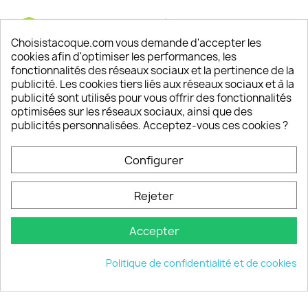
Satisfaction de nos clients
Depuis 2009, entre 92% et 94% de nos clients
Choisistacoque.com vous demande d'accepter les
sont satisfaits de nos produits
cookies afin d'optimiser les performances, les
fonctionnalités des réseaux sociaux et la pertinence de la
publicité. Les cookies tiers liés aux réseaux sociaux et à la
Un SAV à votre écoute
publicité sont utilisés pour vous offrir des fonctionnalités
Notre SAV est disponible 6/7J de 10h à 18H
optimisées sur les réseaux sociaux, ainsi que des
publicités personnalisées. Acceptez-vous ces cookies ?
Configurer
PRODUITS

Rejeter
INFORMATIONS

Accepter
VOTRE COMPTE

Politique de confidentialité et de cookies
INFORMATIONS
keyboard_arrow_down
© 2026 - choisistacoque.com