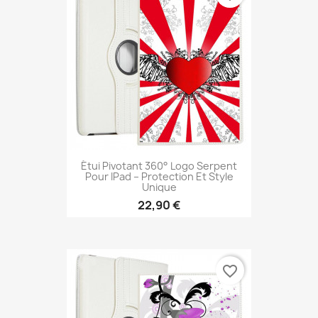
Étui Pivotant 360° Logo Serpent
Pour IPad – Protection Et Style
Unique
22,90 €
favorite_border