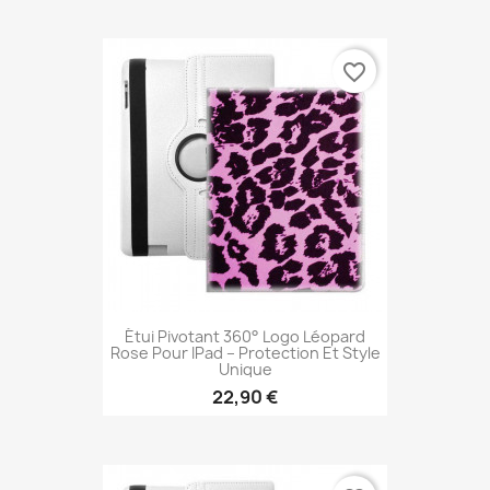
favorite_border
Étui Pivotant 360° Logo Léopard
Rose Pour IPad – Protection Et Style
Unique
22,90 €