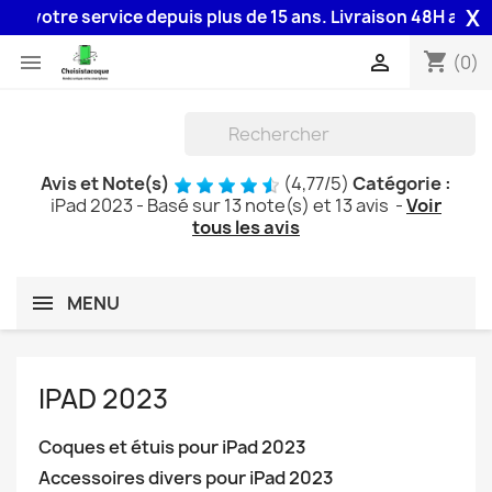
X
e service depuis plus de 15 ans. Livraison 48H assurée par la
shopping_cart


(0)
Avis et Note(s)
(
4,77
/
5
)
Catégorie :
iPad 2023
- Basé sur
13
note(s) et
13
avis
-
Voir
tous les avis
MENU
IPAD 2023
Coques et étuis pour iPad 2023
Accessoires divers pour iPad 2023