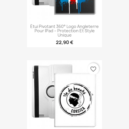
Étui Pivotant 360° Logo Angleterre
Pour IPad – Protection Et Style
Unique
22,90 €
favorite_border