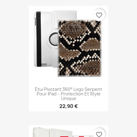
favorite_border
Étui Pivotant 360° Logo Serpent
Pour IPad – Protection Et Style
Unique
22,90 €
favorite_border