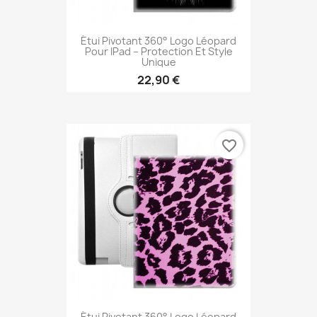
Étui Pivotant 360° Logo Léopard
Pour IPad – Protection Et Style
Unique
22,90 €
favorite_border
Étui Pivotant 360° Logo Léopard