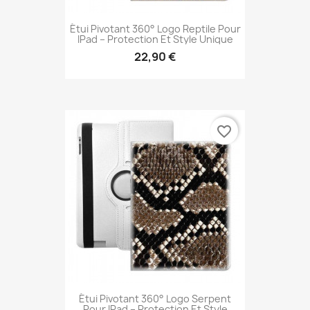
Étui Pivotant 360° Logo Reptile Pour
IPad – Protection Et Style Unique
22,90 €
favorite_border
Étui Pivotant 360° Logo Serpent
Pour IPad – Protection Et Style