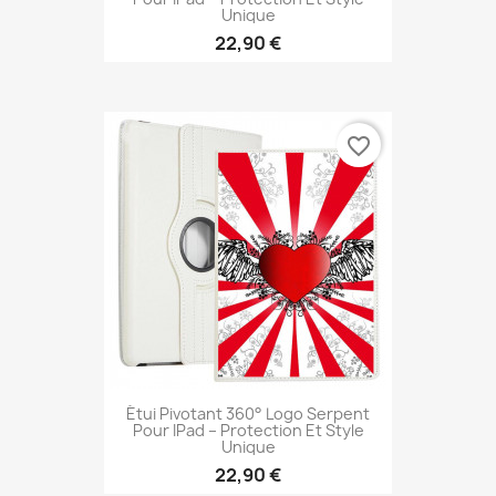
Unique
22,90 €
favorite_border
Étui Pivotant 360° Logo Serpent
Pour IPad – Protection Et Style
Unique
22,90 €