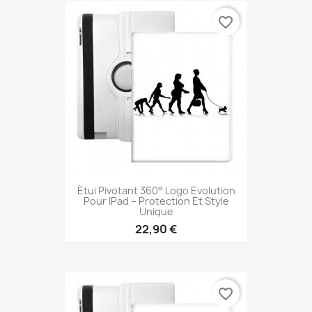
favorite_border
Étui Pivotant 360° Logo Evolution
Pour IPad – Protection Et Style
Unique
22,90 €
favorite_border