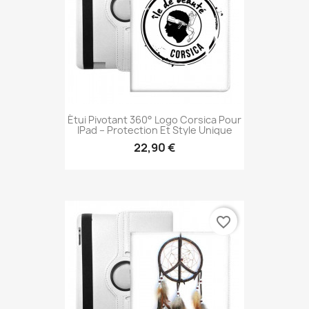
Étui Pivotant 360° Logo Corsica Pour
IPad – Protection Et Style Unique
22,90 €
favorite_border