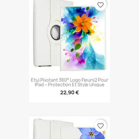
favorite_border
Étui Pivotant 360° Logo Fleurs2 Pour
IPad – Protection Et Style Unique
22,90 €
favorite_border