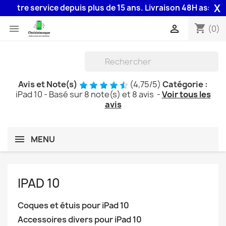
X
service depuis plus de 15 ans. Livraison 48H assurée par la P
shopping_cart


(0)
Avis et Note(s)
(
4,75
/
5
)
Catégorie :
iPad 10
- Basé sur
8
note(s) et
8
avis
-
Voir tous les
avis
MENU
IPAD 10
Coques et étuis pour iPad 10
Accessoires divers pour iPad 10