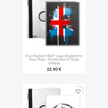
Étui Pivotant 360° Logo Angleterre
Pour IPad – Protection Et Style
Unique
22,90 €
favorite_border