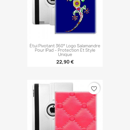
Étui Pivotant 360° Logo Salamandre
Pour IPad – Protection Et Style
Unique
22,90 €
favorite_border