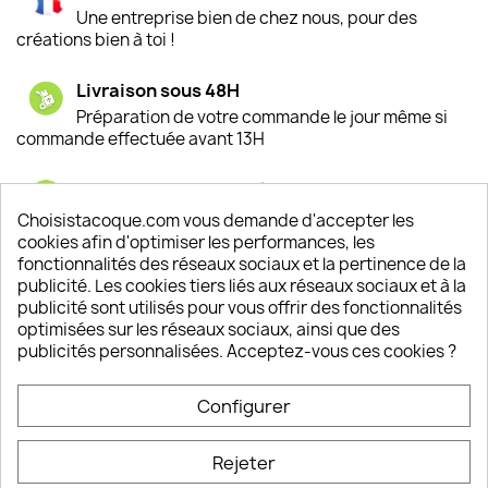
Une entreprise bien de chez nous, pour des
créations bien à toi !
Livraison sous 48H
Préparation de votre commande le jour même si
commande effectuée avant 13H
Satisfaction de nos clients
Depuis 2009, entre 92% et 94% de nos clients
Choisistacoque.com vous demande d'accepter les
sont satisfaits de nos produits
cookies afin d'optimiser les performances, les
fonctionnalités des réseaux sociaux et la pertinence de la
publicité. Les cookies tiers liés aux réseaux sociaux et à la
Un SAV à votre écoute
publicité sont utilisés pour vous offrir des fonctionnalités
Notre SAV est disponible 6/7J de 10h à 18H
optimisées sur les réseaux sociaux, ainsi que des
publicités personnalisées. Acceptez-vous ces cookies ?
Configurer
PRODUITS

Rejeter
INFORMATIONS
