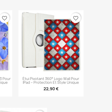
Aperçu rapide

favorite_border
favorite_border
s3 Pour
Étui Pivotant 360° Logo Wall Pour
nique
IPad – Protection Et Style Unique
22,90 €
Aperçu rapide
