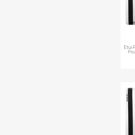
Étui 
Pou