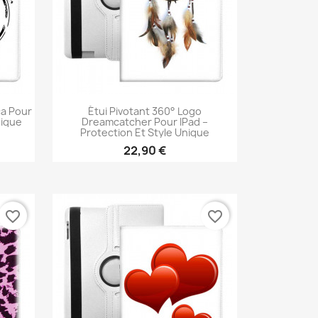
ca Pour
Étui Pivotant 360° Logo
nique
Dreamcatcher Pour IPad –
Protection Et Style Unique
22,90 €
Aperçu rapide

favorite_border
favorite_border