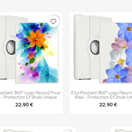
Aperçu rapide
Aperçu rapide


favorite_border
ivotant 360° Logo Fleurs2 Pour
Étui Pivotant 360° Logo Fleur
 – Protection Et Style Unique
IPad – Protection Et Style U
22,90 €
22,90 €
Aperçu rapide
Aperçu rapide

