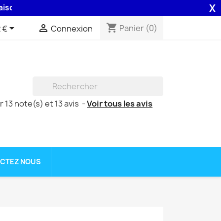
X
 assurée par la Poste .
shopping_cart


Panier
(0)
 €
Connexion

ur
13
note(s) et
13
avis
-
Voir tous les avis
CTEZ NOUS