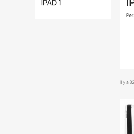
I
IPAD 1
Per
Il y a 