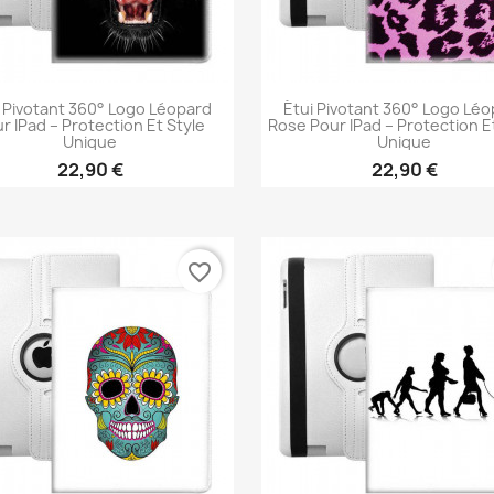
 Pivotant 360° Logo Léopard
Étui Pivotant 360° Logo Lé
r IPad – Protection Et Style
Rose Pour IPad – Protection E
Unique
Unique
22,90 €
22,90 €
Aperçu rapide
Aperçu rapide


favorite_border