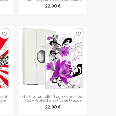
22,90 €
Aperçu rapide

favorite_border
favorite_border
rpent
Étui Pivotant 360° Logo Fleurs Pour
tyle
IPad – Protection Et Style Unique
22,90 €