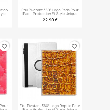
ution
Étui Pivotant 360° Logo Paris Pour
tyle
IPad – Protection Et Style Unique
22,90 €
Aperçu rapide

favorite_border
favorite_border
 Pour
Étui Pivotant 360° Logo Reptile Pour
nique
IPad – Protection Et Style Unique