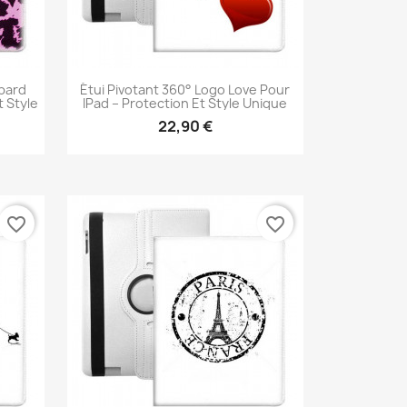
opard
Étui Pivotant 360° Logo Love Pour
t Style
IPad – Protection Et Style Unique
22,90 €
Aperçu rapide

favorite_border
favorite_border