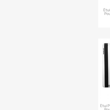
Étu
Pou
Étui 
Pou