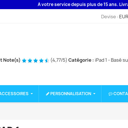
A votre service depuis plus de 15 ans. Livraison 48H
Devise :
EUR
et Note(s)
(
4,77
/
5
)
Catégorie :
iPad 1
- Basé s
ACCESSOIRES
PERSONNALISATION
CONTA