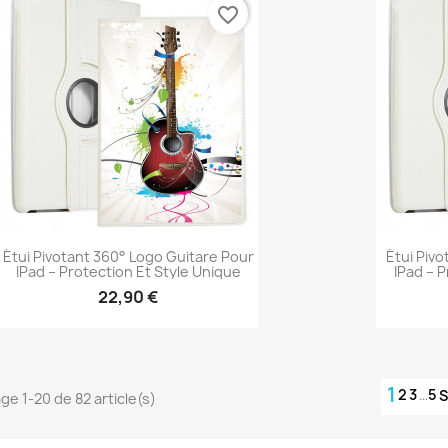
favorite_border
Étui Pivotant 360° Logo Guitare Pour
Étui Piv
IPad – Protection Et Style Unique
IPad – 
22,90 €
Aperçu rapide

1
2
3
…
5
S
ge 1-20 de 82 article(s)