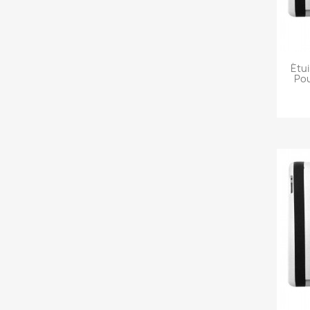
Étui
Pou