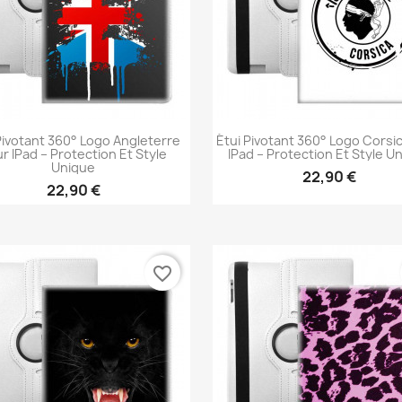
Pivotant 360° Logo Angleterre
Étui Pivotant 360° Logo Corsi
r IPad – Protection Et Style
IPad – Protection Et Style U
Unique
22,90 €
22,90 €
Aperçu rapide
Aperçu rapide


favorite_border