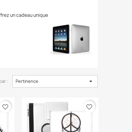
Offrez un cadeau unique

par :
Pertinence
favorite_border
favorite_border