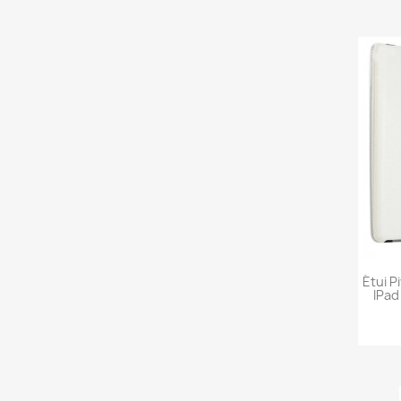
Étui P
IPad