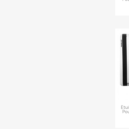
Étui
Pou