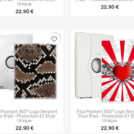
Unique
22,90 €
22,90 €
Aperçu rapide
Aperçu rapide


favorite_border
 Pivotant 360° Logo Serpent
Étui Pivotant 360° Logo Se
r IPad – Protection Et Style
Pour IPad – Protection Et S
Unique
Unique
22,90 €
22,90 €