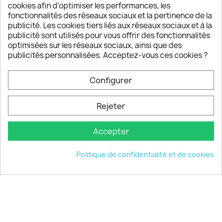
sont satisfaits de nos produits
cookies afin d'optimiser les performances, les
fonctionnalités des réseaux sociaux et la pertinence de la
publicité. Les cookies tiers liés aux réseaux sociaux et à la
Un SAV à votre écoute
publicité sont utilisés pour vous offrir des fonctionnalités
Notre SAV est disponible 6/7J de 10h à 18H
optimisées sur les réseaux sociaux, ainsi que des
publicités personnalisées. Acceptez-vous ces cookies ?
Configurer
PRODUITS

Rejeter
INFORMATIONS

Accepter
VOTRE COMPTE

Politique de confidentialité et de cookies
INFORMATIONS
keyboard_arrow_down
© 2026 - choisistacoque.com