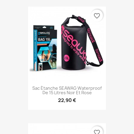
favorite_border
Sac Étanche SEAWAG Waterproof
De 15 Litres Noir Et Rose
22,90 €
favorite_border