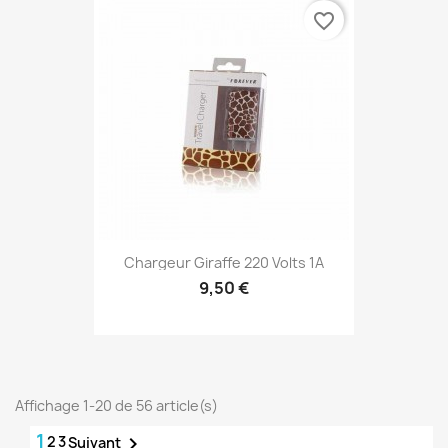
favorite_border
Chargeur Giraffe 220 Volts 1A
9,50 €
Affichage 1-20 de 56 article(s)
1
2
3

Suivant