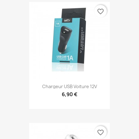
favorite_border
Chargeur USB Voiture 12V
6,90 €
favorite_border