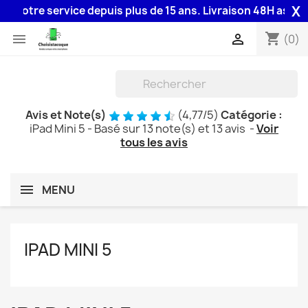
X
re service depuis plus de 15 ans. Livraison 48H assurée par 
shopping_cart


(0)
Avis et Note(s)
(
4,77
/
5
)
Catégorie :
iPad Mini 5
- Basé sur
13
note(s) et
13
avis
-
Voir
tous les avis
MENU
IPAD MINI 5