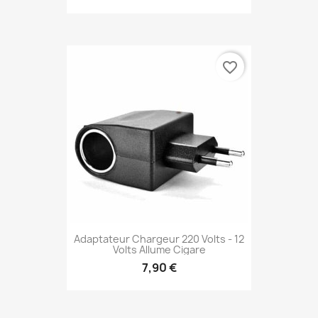
favorite_border
Adaptateur Chargeur 220 Volts - 12
Volts Allume Cigare
7,90 €