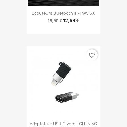
Ecouteurs Bluetooth I11-TWS 5.0
12,68 €
16,90 €
favorite_border
Adaptateur USB-C Vers LIGHTNING