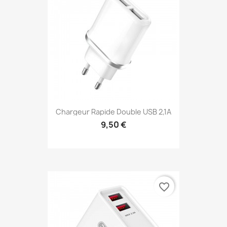
Chargeur Rapide Double USB 2,1A
9,50 €
favorite_border