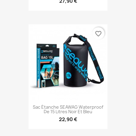
27,90 €
favorite_border
Sac Étanche SEAWAG Waterproof
De 15 Litres Noir Et Bleu
22,90 €