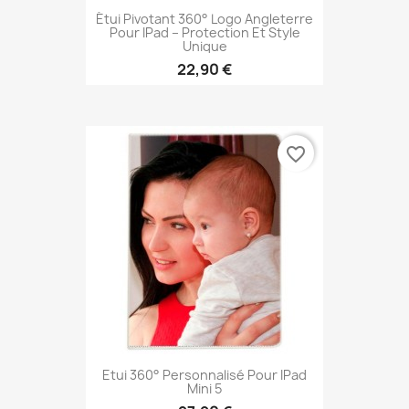
Étui Pivotant 360° Logo Angleterre
Pour IPad – Protection Et Style
Unique
22,90 €
favorite_border
Etui 360° Personnalisé Pour IPad
Mini 5