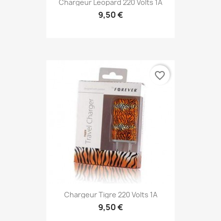
Chargeur Leopard 220 Volts 1A
9,50 €
favorite_border
Chargeur Tigre 220 Volts 1A
9,50 €