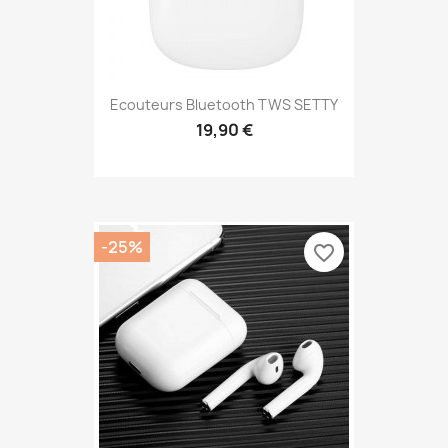
Ecouteurs Bluetooth TWS SETTY
19,90 €
-25%
favorite_border