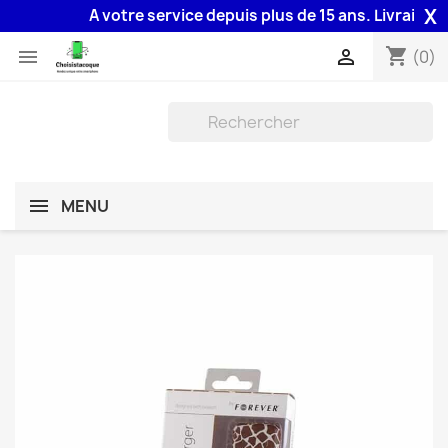
X
A votre service depuis plus de 15 ans. Livraison 4
shopping_cart


(0)
MENU