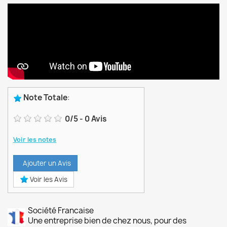
Note Totale
:
0
/
5
-
0
Avis
Voir les notes
Ajouter un Avis
Voir les Avis
Société Francaise
Une entreprise bien de chez nous, pour des