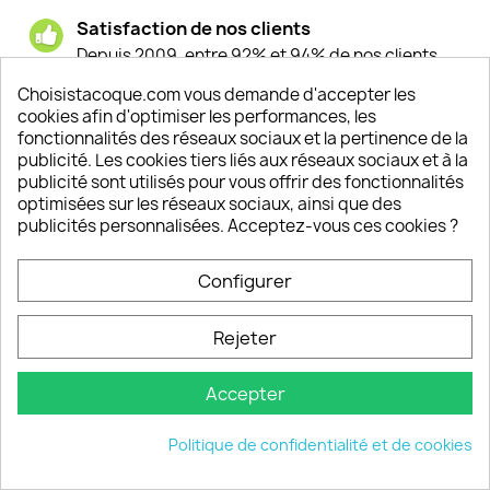
Satisfaction de nos clients
Depuis 2009, entre 92% et 94% de nos clients
sont satisfaits de nos produits
Choisistacoque.com vous demande d'accepter les
cookies afin d'optimiser les performances, les
Un SAV à votre écoute
fonctionnalités des réseaux sociaux et la pertinence de la
Notre SAV est disponible 6/7J de 10h à 18H
publicité. Les cookies tiers liés aux réseaux sociaux et à la
publicité sont utilisés pour vous offrir des fonctionnalités
optimisées sur les réseaux sociaux, ainsi que des
publicités personnalisées. Acceptez-vous ces cookies ?
PRODUITS

Configurer
INFORMATIONS

Rejeter
VOTRE COMPTE

Accepter
INFORMATIONS
keyboard_arrow_down
Politique de confidentialité et de cookies
© 2026 - choisistacoque.com