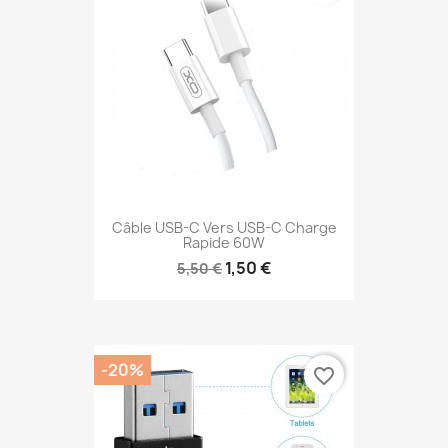
Câble USB-C Vers USB-C Charge
Rapide 60W
1,50 €
5,50 €
-20%
favorite_border