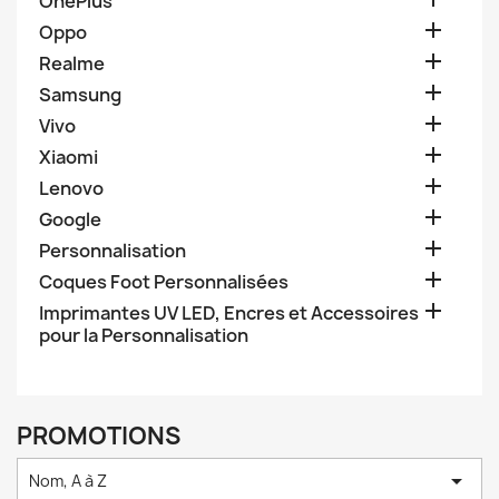
OnePlus

Oppo

Realme

Samsung

Vivo

Xiaomi

Lenovo

Google

Personnalisation

Coques Foot Personnalisées

Imprimantes UV LED, Encres et Accessoires
pour la Personnalisation
PROMOTIONS

Nom, A à Z