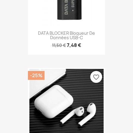
DATA BLOCKER Bloqueur De
Données USB-C
7,48 €
11,50 €
-25%
favorite_border