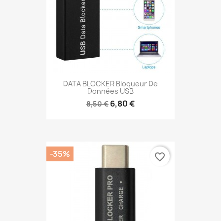
DATA BLOCKER Bloqueur De
Données USB
6,80 €
8,50 €
-35%
favorite_border