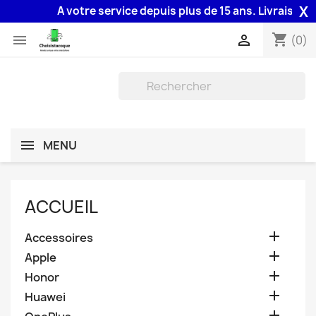
X
A votre service depuis plus de 15 ans. Livraison 48H a
shopping_cart


(0)
MENU
ACCUEIL

Accessoires

Apple

Honor

Huawei
