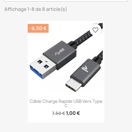
Affichage 1-8 de 8 article(s)
-6,50 €
favorite_border
Câble Charge Rapide USB Vers Type
C
1,00 €
7,50 €