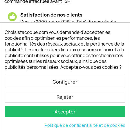
commande effectuée avant 13H
Satisfaction de nos clients
Depuis 2009, entre 92% et 94% de nos clients
sont satisfaits de nos produits
Choisistacoque.com vous demande d'accepter les
cookies afin d'optimiser les performances, les
Un SAV à votre écoute
fonctionnalités des réseaux sociaux et la pertinence de la
Notre SAV est disponible 6/7J de 10h à 18H
publicité. Les cookies tiers liés aux réseaux sociaux et à la
publicité sont utilisés pour vous offrir des fonctionnalités
optimisées sur les réseaux sociaux, ainsi que des
publicités personnalisées. Acceptez-vous ces cookies ?
PRODUITS

Configurer
INFORMATIONS

Rejeter
VOTRE COMPTE

Accepter
INFORMATIONS
keyboard_arrow_down
Politique de confidentialité et de cookies
© 2026 - choisistacoque.com