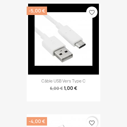
-5,00 €
favorite_border
Câble USB Vers Type C
1,00 €
6,00 €
-4,00 €
favorite_border