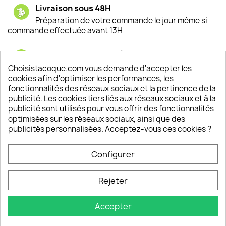
Livraison sous 48H
Préparation de votre commande le jour même si
commande effectuée avant 13H
Satisfaction de nos clients
Depuis 2009, entre 92% et 94% de nos clients
Choisistacoque.com vous demande d'accepter les
sont satisfaits de nos produits
cookies afin d'optimiser les performances, les
fonctionnalités des réseaux sociaux et la pertinence de la
publicité. Les cookies tiers liés aux réseaux sociaux et à la
Un SAV à votre écoute
publicité sont utilisés pour vous offrir des fonctionnalités
Notre SAV est disponible 6/7J de 10h à 18H
optimisées sur les réseaux sociaux, ainsi que des
publicités personnalisées. Acceptez-vous ces cookies ?
Configurer
PRODUITS

Rejeter
INFORMATIONS

Accepter
VOTRE COMPTE
