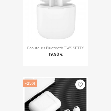
Ecouteurs Bluetooth TWS SETTY
19,90 €
-25%
favorite_border