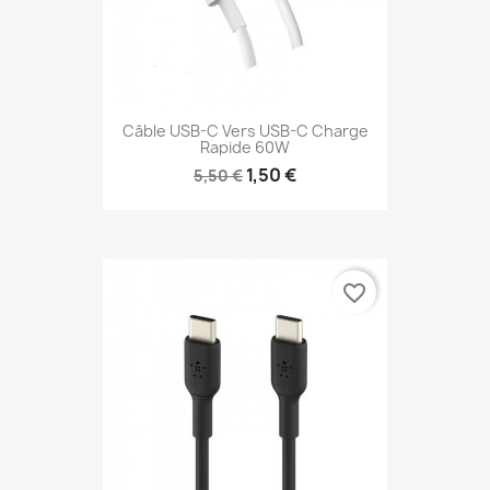
Câble USB-C Vers USB-C Charge
Rapide 60W
1,50 €
5,50 €
favorite_border