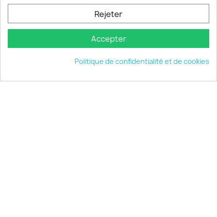
INFORMATIONS

Rejeter
VOTRE COMPTE

Accepter
INFORMATIONS
keyboard_arrow_down
Politique de confidentialité et de cookies
© 2026 - choisistacoque.com