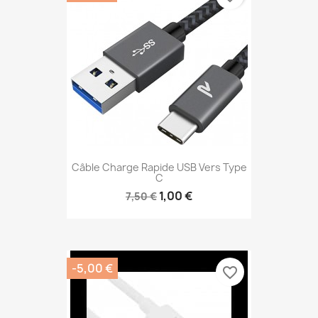
Câble Charge Rapide USB Vers Type
C
1,00 €
7,50 €
-5,00 €
favorite_border