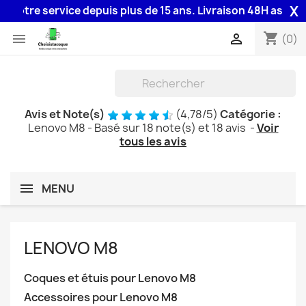
X
e service depuis plus de 15 ans. Livraison 48H assurée par l
shopping_cart


(0)
Avis et Note(s)
(
4,78
/
5
)
Catégorie :
Lenovo M8
- Basé sur
18
note(s) et
18
avis
-
Voir
tous les avis
MENU
LENOVO M8
Coques et étuis pour Lenovo M8
Accessoires pour Lenovo M8