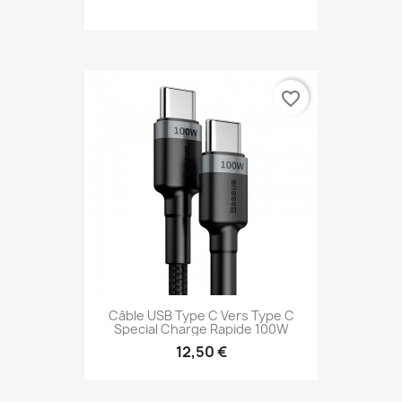
favorite_border
Câble USB Type C Vers Type C
Special Charge Rapide 100W
12,50 €