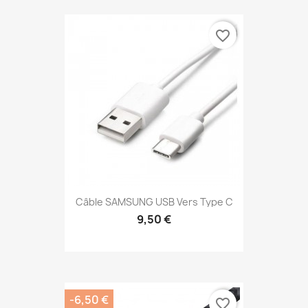
favorite_border
Câble SAMSUNG USB Vers Type C
9,50 €
-6,50 €
favorite_border