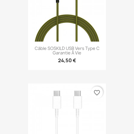
Câble SOSKILD USB Vers Type C
Garantie À Vie
24,50 €
favorite_border