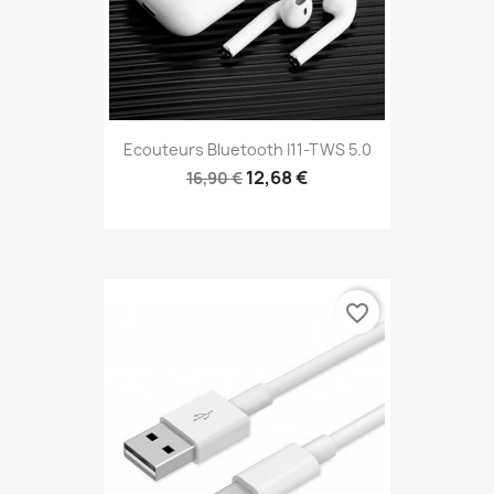
Ecouteurs Bluetooth I11-TWS 5.0
12,68 €
16,90 €
favorite_border