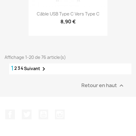
Câble USB Type C Vers Type C
8,90 €
Affichage 1-20 de 76 article(s)
1
2
3
4

Suivant
Retour en haut

Facebook
Twitter
YouTube
Instagram