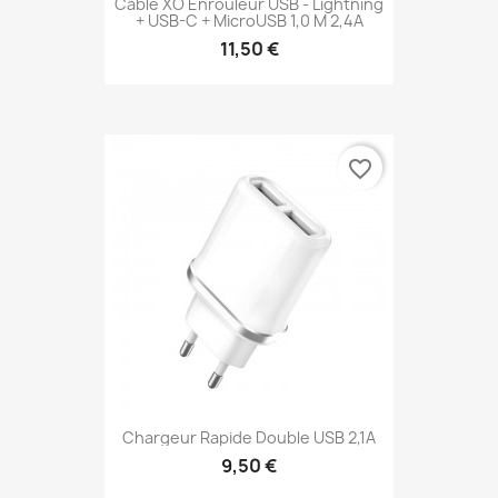
Câble XO Enrouleur USB - Lightning
+ USB-C + MicroUSB 1,0 M 2,4A
11,50 €
favorite_border
Chargeur Rapide Double USB 2,1A
9,50 €