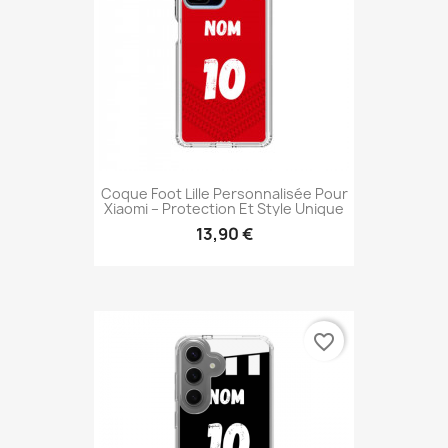
Coque Foot Lille Personnalisée Pour
Xiaomi – Protection Et Style Unique
13,90 €
favorite_border