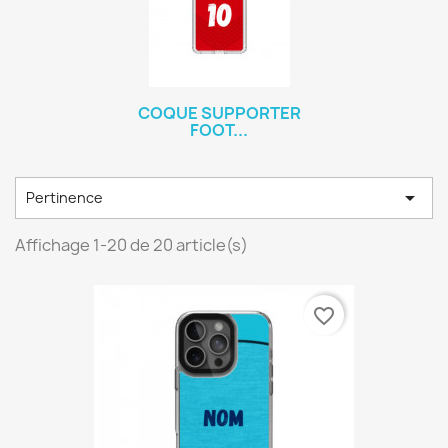
COQUE SUPPORTER
FOOT...

Pertinence
Affichage 1-20 de 20 article(s)
favorite_border