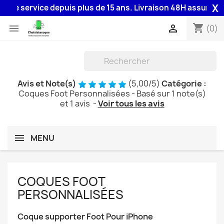
X
rvice depuis plus de 15 ans. Livraison 48H assurée par la Po
shopping_cart


(0)
Avis et Note(s)
(
5,00
/
5
)
Catégorie :
Coques Foot Personnalisées
- Basé sur
1
note(s)
et
1
avis
-
Voir tous les avis
MENU
COQUES FOOT
PERSONNALISÉES
Coque supporter Foot Pour iPhone