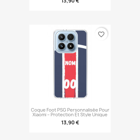
13,90 €
favorite_border
Coque Foot PSG Personnalisée Pour
Xiaomi – Protection Et Style Unique
13,90 €