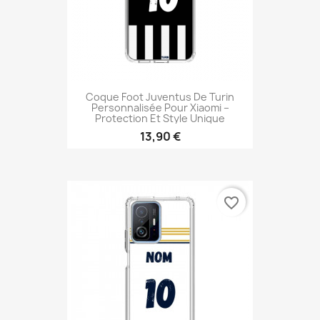
Coque Foot Juventus De Turin
Personnalisée Pour Xiaomi –
Protection Et Style Unique
13,90 €
favorite_border