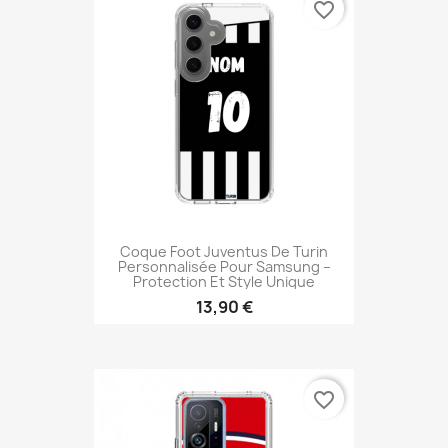
favorite_border
Coque Foot Juventus De Turin
Personnalisée Pour Samsung –
Protection Et Style Unique
13,90 €
favorite_border