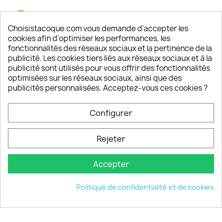
Satisfaction de nos clients
Depuis 2009, entre 92% et 94% de nos clients
Choisistacoque.com vous demande d'accepter les
sont satisfaits de nos produits
cookies afin d'optimiser les performances, les
fonctionnalités des réseaux sociaux et la pertinence de la
publicité. Les cookies tiers liés aux réseaux sociaux et à la
Un SAV à votre écoute
publicité sont utilisés pour vous offrir des fonctionnalités
Notre SAV est disponible 6/7J de 10h à 18H
optimisées sur les réseaux sociaux, ainsi que des
publicités personnalisées. Acceptez-vous ces cookies ?
Configurer
PRODUITS

Rejeter
INFORMATIONS

Accepter
VOTRE COMPTE

Politique de confidentialité et de cookies
INFORMATIONS
keyboard_arrow_down
© 2026 - choisistacoque.com