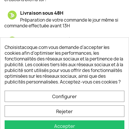
Livraison sous 48H
Préparation de votre commande le jour même si
commande effectuée avant 13H
Satisfaction de nos clients
Depuis 2009, entre 92% et 94% de nos clients
Choisistacoque.com vous demande d'accepter les
sont satisfaits de nos produits
cookies afin d'optimiser les performances, les
fonctionnalités des réseaux sociaux et la pertinence de la
publicité. Les cookies tiers liés aux réseaux sociaux et à la
Un SAV à votre écoute
publicité sont utilisés pour vous offrir des fonctionnalités
Notre SAV est disponible 6/7J de 10h à 18H
optimisées sur les réseaux sociaux, ainsi que des
publicités personnalisées. Acceptez-vous ces cookies ?
Configurer
PRODUITS

Rejeter
INFORMATIONS

Accepter
VOTRE COMPTE
