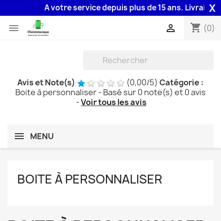
X
A votre service depuis plus de 15 ans. Livraison 4
shopping_cart


(0)
Avis et Note(s)
(
0,00
/
5
)
Catégorie :
Boite à personnaliser
- Basé sur
0
note(s) et
0
avis
-
Voir tous les avis
MENU
BOITE À PERSONNALISER