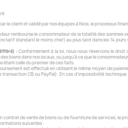
ent
par le client et validé par nos équipes à Nice, le processus fina
deur rembourse le consommateur de la totalité des sommes vers
otre tarif standard le moins cher) au plus tard dans les
14 jours
s
fféré) :
Conformément à la loi, nous nous réservons le droit
ée des biens dans nos locaux, ou jusqu’à ce que le consommateur 
e étant celle du premier de ces faits.
ursement est effectué en utilisant le même moyen de paiem
n de transaction CB ou PayPal). En cas d'impossibilité techniq
un contrat de vente de biens ou de fourniture de services, l
nformations suivantes :