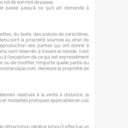
ou vol de son mot de passe.
 de passe jusqu’à ce qu’il ait demandé à
tes, du texte, des polices de caractères,
tenu sont la propriété soumise au droit de
e reproduction des parties qui ont donné à
tenu sont réservés à travers le monde. Il est
enu à l’exception de ce qui est expressément
er ou de modifier n’importe quelle partie du
oisistacoque.com
, demeure la propriété de
nnes relatives à la vente à distance, la
is et modalités pratiques applicables en cas
 rétractation général lorsqu'il effectue un