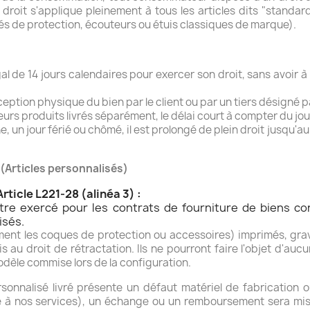
 droit s'applique pleinement à tous les articles dits "standar
s de protection, écouteurs ou étuis classiques de marque).
gal de
14 jours calendaires
pour exercer son droit, sans avoir à
ception physique du bien par le client ou par un tiers désigné pa
 produits livrés séparément, le délai court à compter du jour 
, un jour férié ou chômé, il est prolongé de plein droit jusqu'au
 (Articles personnalisés)
ticle L221-28 (alinéa 3) :
tre exercé pour les contrats de fourniture de biens co
isés.
ment les coques de protection ou accessoires) imprimés, gr
is au droit de rétractation. Ils ne pourront faire l'objet d'
dèle commise lors de la configuration.
rsonnalisé livré présente un défaut matériel de fabrication
 à nos services), un échange ou un remboursement sera mi