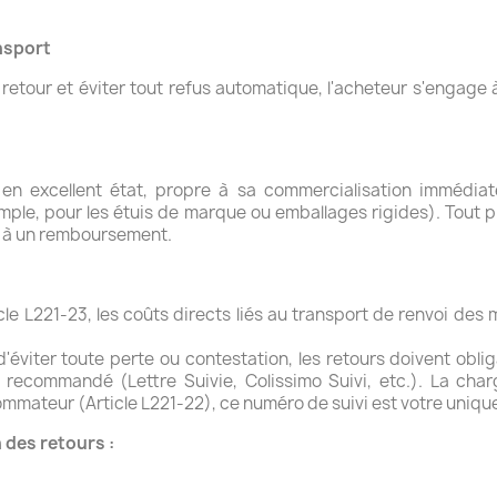
nsport
 retour et éviter tout refus automatique, l'acheteur s'engag
 en excellent état, propre à sa commercialisation immédia
ple, pour les étuis de marque ou emballages rigides). Tout pr
eu à un remboursement.
le L221-23, les coûts directs liés au transport de renvoi de
d'éviter toute perte ou contestation, les retours doivent obli
recommandé (Lettre Suivie, Colissimo Suivi, etc.). La char
ommateur (Article L221-22), ce numéro de suivi est votre uniqu
 des retours :