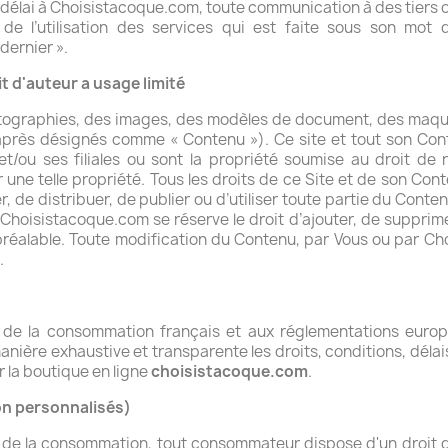
 délai à
Choisistacoque.com
, toute communication à des tiers 
 de l’utilisation des services qui est faite sous son mot
ernier ».
it d'auteur a usage limité
tographies, des images, des modèles de document, des maquet
i-après désignés comme « Contenu »). Ce site et tout son Con
, et/ou ses filiales ou sont la propriété soumise au droit d
er une telle propriété. Tous les droits de ce Site et de son Con
r, de distribuer, de publier ou d’utiliser toute partie du Cont
.
Choisistacoque.com
se réserve le droit d’ajouter, de supprim
réalable. Toute modification du Contenu, par Vous ou par
Ch
.
e la consommation français et aux réglementations europée
nière exhaustive et transparente les droits, conditions, déla
r la boutique en ligne
choisistacoque.com
.
non personnalisés)
e de la consommation, tout consommateur dispose d'un droit de