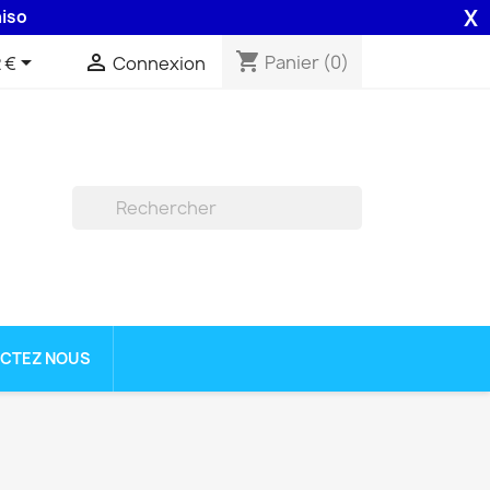
X
 assurée par la Poste .
shopping_cart


Panier
(0)
 €
Connexion

CTEZ NOUS