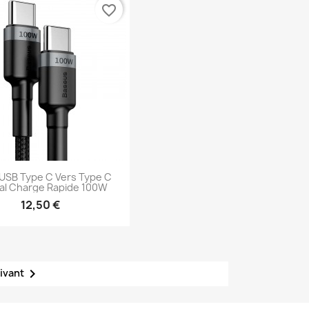
favorite_border
USB Type C Vers Type C
al Charge Rapide 100W
12,50 €
Aperçu rapide


ivant