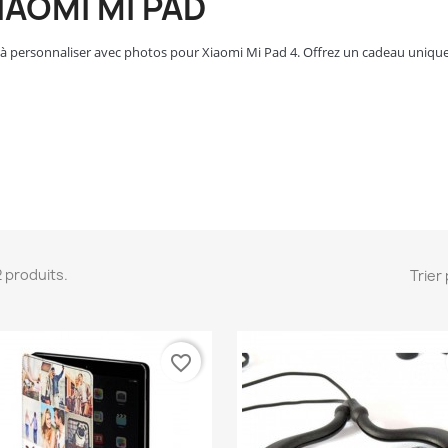
IAOMI MI PAD
 à personnaliser avec photos pour Xiaomi Mi Pad 4. Offrez un cadeau uniqu
62 produits.
Trier 
favorite_border