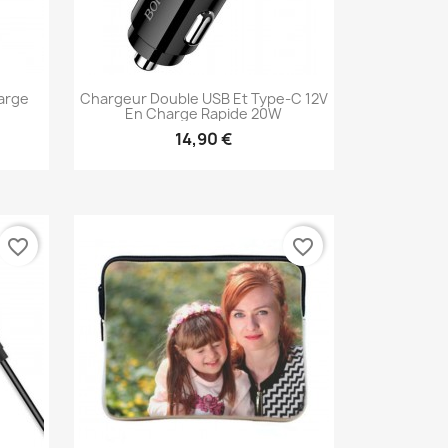
arge
Chargeur Double USB Et Type-C 12V
En Charge Rapide 20W
14,90 €
Aperçu rapide

favorite_border
favorite_border