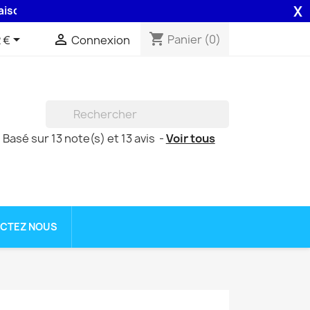
X
H assurée par la Poste .
shopping_cart


Panier
(0)
 €
Connexion

 Basé sur
13
note(s) et
13
avis
-
Voir tous
CTEZ NOUS