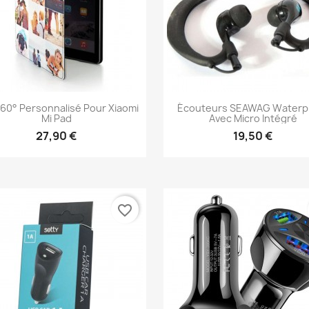
360° Personnalisé Pour Xiaomi
Écouteurs SEAWAG Waterp
Mi Pad
Avec Micro Intégré
27,90 €
19,50 €
Aperçu rapide
Aperçu rapide


favorite_border