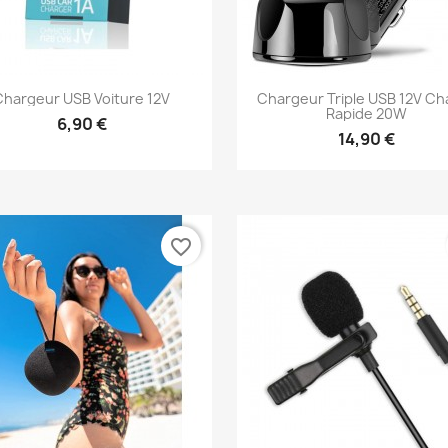
Chargeur USB Voiture 12V
Chargeur Triple USB 12V Ch
Rapide 20W
6,90 €
14,90 €
Aperçu rapide
Aperçu rapide


favorite_border