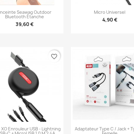
nceinte Seawag Outdoor
Micro Universel
Bluetooth Étanche
4,90 €
39,60 €
Aperçu rapide
Aperçu rapide


favorite_border
 XO Enrouleur USB - Lightning
Adaptateur Type C / Jack + 
USB-C + MicroUSB 1,0 M 2,4A
Femelle