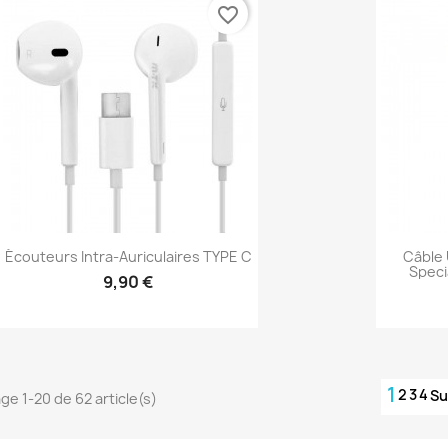
favorite_border
Écouteurs Intra-Auriculaires TYPE C
Câble 
Speci
9,90 €
Aperçu rapide

1
2
3
4
Su
ge 1-20 de 62 article(s)