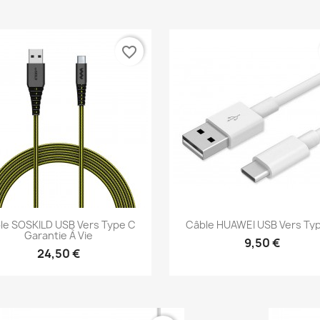
Aperçu rapide
Aperçu rapide


favorite_border
le SOSKILD USB Vers Type C
Câble HUAWEI USB Vers Ty
Garantie À Vie
9,50 €
24,50 €
Aperçu rapide
Aperçu rapide

