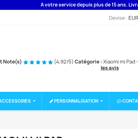
A votre service depuis plus de 15 ans. Livraison 48
Devise :
EUR
et Note(s)
(
4,92
/
5
)
Catégorie :
Xiaomi mi Pad
-
les avis
ACCESSOIRES
PERSONNALISATION
CONTA