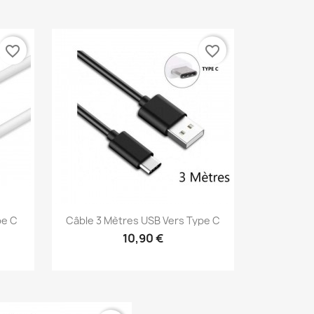
Aperçu rapide

favorite_border
favorite_border
pe C
Câble 3 Mètres USB Vers Type C
10,90 €
Aperçu rapide
