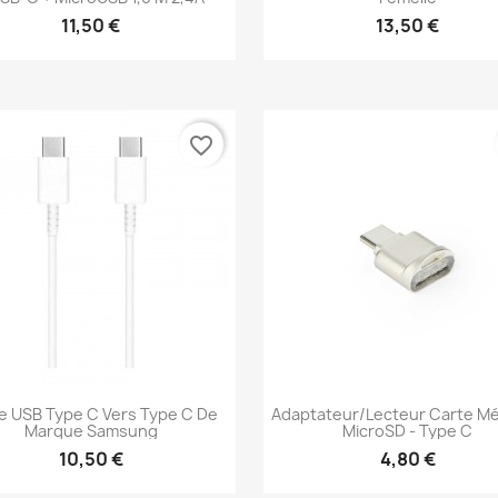
11,50 €
13,50 €
Aperçu rapide
Aperçu rapide


favorite_border
e USB Type C Vers Type C De
Adaptateur/lecteur Carte M
Marque Samsung
MicroSD - Type C
10,50 €
4,80 €