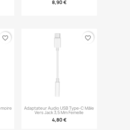
8,90 €
Aperçu rapide

favorite_border
favorite_border
émoire
Adaptateur Audio USB Type-C Mâle
Vers Jack 3,5 Mm Femelle
4,80 €