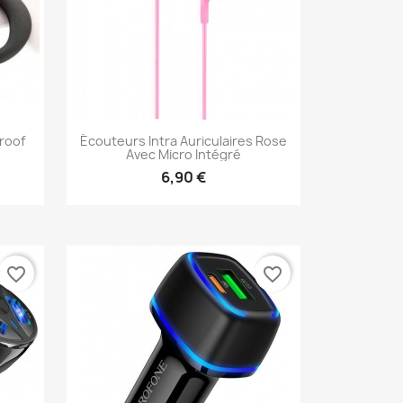
roof
Écouteurs Intra Auriculaires Rose
Avec Micro Intégré
6,90 €
Aperçu rapide

favorite_border
favorite_border