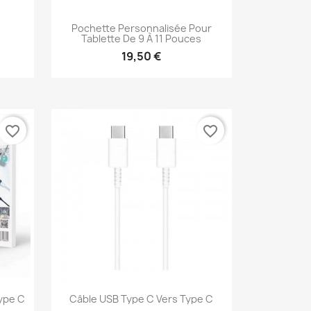
Pochette Personnalisée Pour
Tablette De 9 À 11 Pouces
19,50 €
Aperçu rapide

favorite_border
favorite_border
Type C
Câble USB Type C Vers Type C