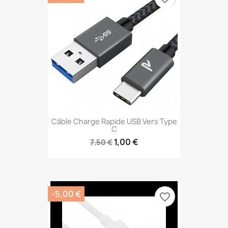
Câble Charge Rapide USB Vers Type
C
1,00 €
7,50 €
-5,00 €
favorite_border