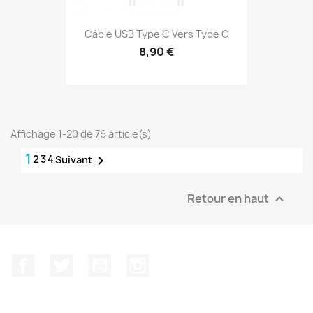
Câble USB Type C Vers Type C
8,90 €
Affichage 1-20 de 76 article(s)
1
2
3
4

Suivant
Retour en haut

Facebook
Twitter
YouTube
Instagram