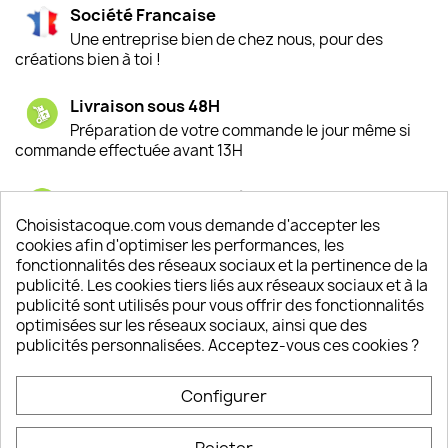
Société Francaise
Une entreprise bien de chez nous, pour des
créations bien à toi !
Livraison sous 48H
Préparation de votre commande le jour même si
commande effectuée avant 13H
Satisfaction de nos clients
Depuis 2009, entre 92% et 94% de nos clients
Choisistacoque.com vous demande d'accepter les
sont satisfaits de nos produits
cookies afin d'optimiser les performances, les
fonctionnalités des réseaux sociaux et la pertinence de la
publicité. Les cookies tiers liés aux réseaux sociaux et à la
Un SAV à votre écoute
publicité sont utilisés pour vous offrir des fonctionnalités
Notre SAV est disponible 6/7J de 10h à 18H
optimisées sur les réseaux sociaux, ainsi que des
publicités personnalisées. Acceptez-vous ces cookies ?
Configurer
PRODUITS

Rejeter