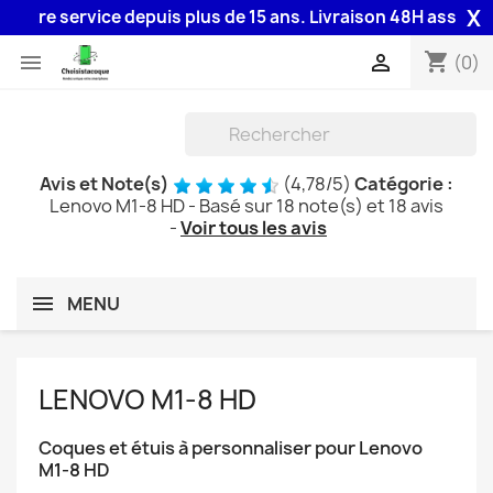
X
 service depuis plus de 15 ans. Livraison 48H assurée par la
shopping_cart


(0)
Avis et Note(s)
(
4,78
/
5
)
Catégorie :
Lenovo M1-8 HD
- Basé sur
18
note(s) et
18
avis
-
Voir tous les avis
MENU
LENOVO M1-8 HD
Coques et étuis à personnaliser pour Lenovo
M1-8 HD