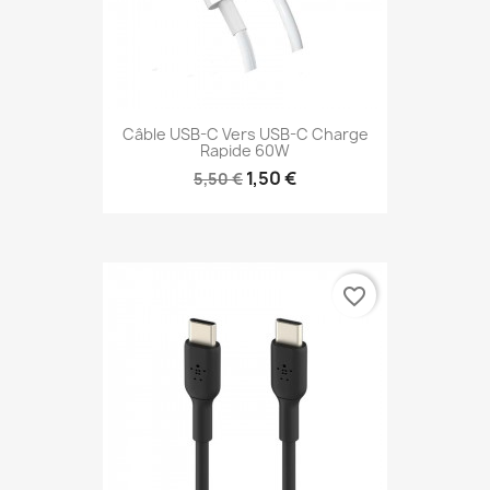
Câble USB-C Vers USB-C Charge
Rapide 60W
1,50 €
5,50 €
favorite_border