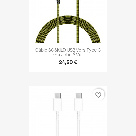
Câble SOSKILD USB Vers Type C
Garantie À Vie
24,50 €
favorite_border