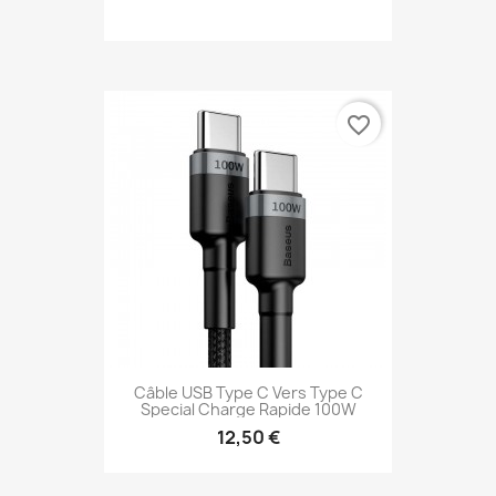
favorite_border
Câble USB Type C Vers Type C
Special Charge Rapide 100W
12,50 €