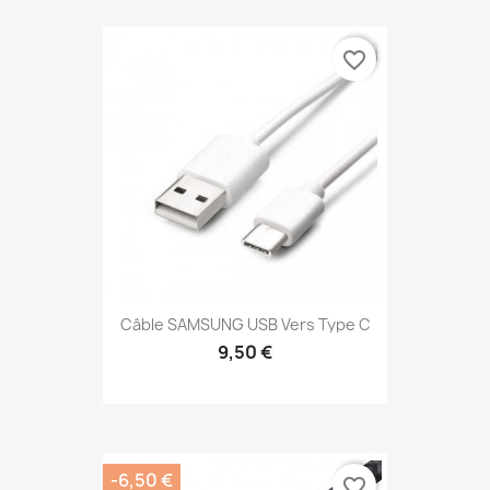
favorite_border
Câble SAMSUNG USB Vers Type C
9,50 €
-6,50 €
favorite_border