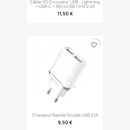
Câble XO Enrouleur USB - Lightning
+ USB-C + MicroUSB 1,0 M 2,4A
11,50 €
favorite_border
Chargeur Rapide Double USB 2,1A
9,50 €