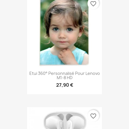
favorite_border
Etui 360° Personnalisé Pour Lenovo
M1-8 HD
27,90 €
favorite_border