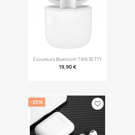
Ecouteurs Bluetooth TWS SETTY
19,90 €
-25%
favorite_border