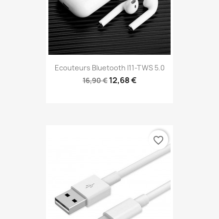
Ecouteurs Bluetooth I11-TWS 5.0
12,68 €
16,90 €
favorite_border