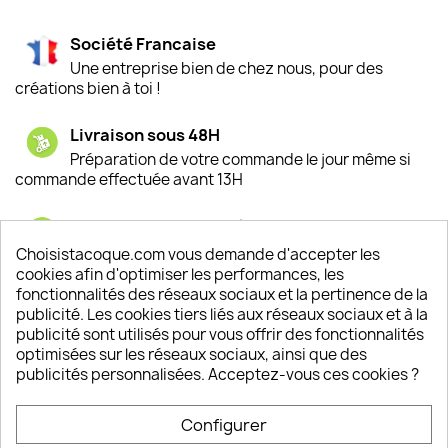
Société Francaise
Une entreprise bien de chez nous, pour des
créations bien à toi !
Livraison sous 48H
Préparation de votre commande le jour même si
commande effectuée avant 13H
Satisfaction de nos clients
Depuis 2009, entre 92% et 94% de nos clients
Choisistacoque.com vous demande d'accepter les
sont satisfaits de nos produits
cookies afin d'optimiser les performances, les
fonctionnalités des réseaux sociaux et la pertinence de la
publicité. Les cookies tiers liés aux réseaux sociaux et à la
Un SAV à votre écoute
publicité sont utilisés pour vous offrir des fonctionnalités
Notre SAV est disponible 6/7J de 10h à 18H
optimisées sur les réseaux sociaux, ainsi que des
publicités personnalisées. Acceptez-vous ces cookies ?
Configurer
PRODUITS
