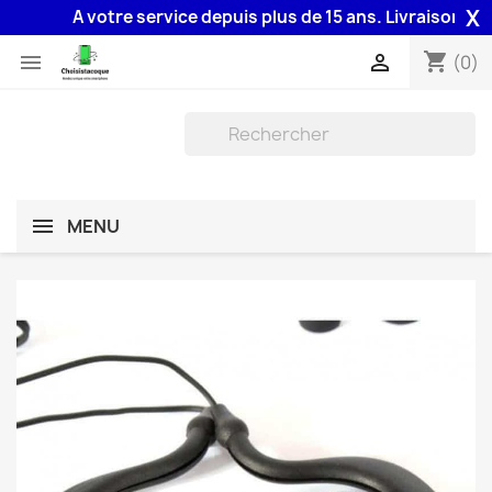
X
A votre service depuis plus de 15 ans. Livraison 48H a
shopping_cart


(0)
MENU