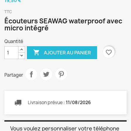
19,50 €
TTC
Écouteurs SEAWAG waterproof avec
micro intégré
Quantité

favorite_border
AJOUTER AU PANIER
Partager
Livraison prévue :
11/08/2026
Vous voulez personnaliser votre téléphone