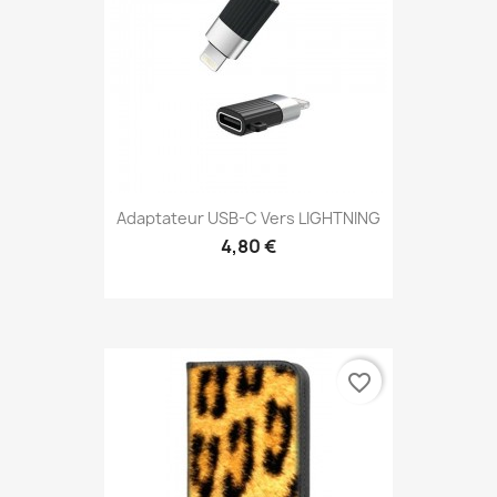
Adaptateur USB-C Vers LIGHTNING
4,80 €
favorite_border