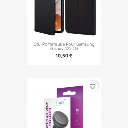
Etui Portefeuille Pour Samsung
Galaxy A22 4G
10,50 €
favorite_border