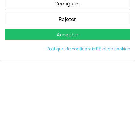
Configurer
INFORMATIONS

Rejeter
VOTRE COMPTE

Accepter
INFORMATIONS
keyboard_arrow_down
Politique de confidentialité et de cookies
© 2026 - choisistacoque.com