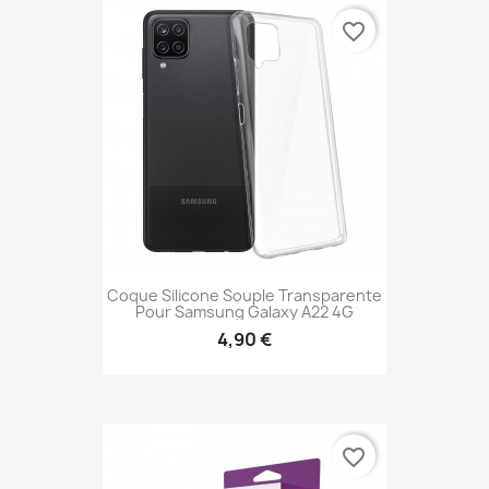
favorite_border
Coque Silicone Souple Transparente
Pour Samsung Galaxy A22 4G
4,90 €
favorite_border