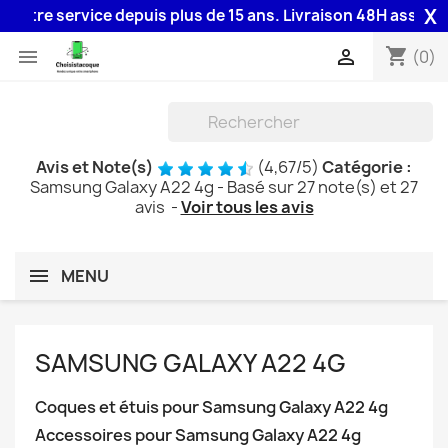
X
service depuis plus de 15 ans. Livraison 48H assurée par la 
shopping_cart


(0)
Avis et Note(s)
(
4,67
/
5
)
Catégorie :
Samsung Galaxy A22 4g
- Basé sur
27
note(s) et
27
avis
-
Voir tous les avis
MENU
SAMSUNG GALAXY A22 4G
Coques et étuis pour Samsung Galaxy A22 4g
Accessoires pour Samsung Galaxy A22 4g