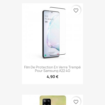
favorite_border
Film De Protection En Verre Trempé
Pour Samsung A22 4G
4,90 €
favorite_border