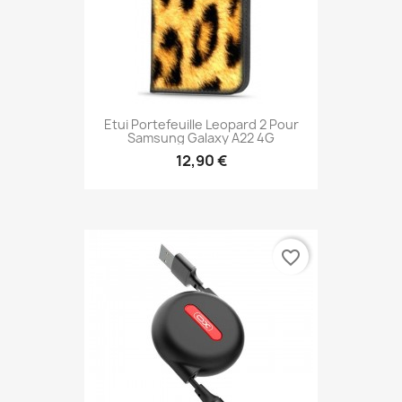
Etui Portefeuille Leopard 2 Pour
Samsung Galaxy A22 4G
12,90 €
favorite_border