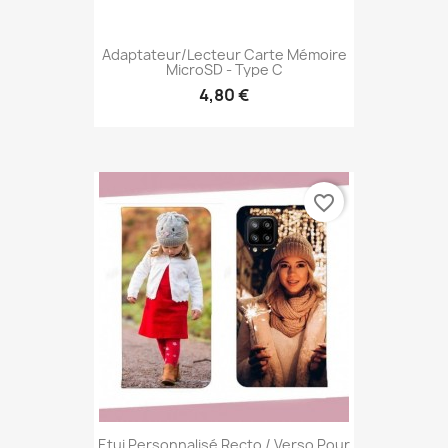
Adaptateur/lecteur Carte Mémoire
MicroSD - Type C
4,80 €
favorite_border
Etui Personnalisé Recto / Verso Pour