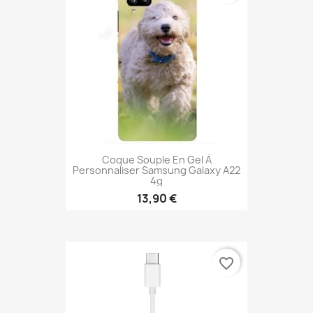
Coque Souple En Gel À
Personnaliser Samsung Galaxy A22
4g
13,90 €
favorite_border