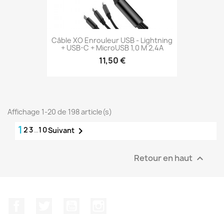
Câble XO Enrouleur USB - Lightning
+ USB-C + MicroUSB 1,0 M 2,4A
11,50 €
Affichage 1-20 de 198 article(s)
1
2
3
…
10

Suivant
Retour en haut

Facebook
Twitter
YouTube
Instagram