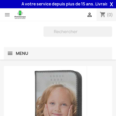
X
A votre service depuis plus de 15 ans. Livraison 48H
shopping_cart


(0)
MENU