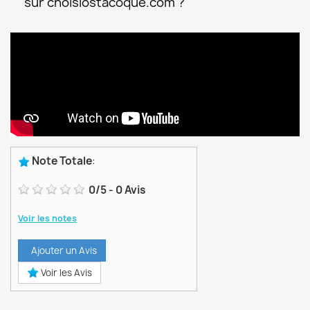
sur choisiostacoque.com ?
Note Totale
:
0
/
5
-
0
Avis
Voir les notes
Ajouter un Avis
Voir les Avis