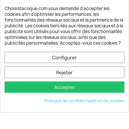
Satisfaction de nos clients
Depuis 2009, entre 92% et 94% de nos clients
Choisistacoque.com vous demande d'accepter les
sont satisfaits de nos produits
cookies afin d'optimiser les performances, les
fonctionnalités des réseaux sociaux et la pertinence de la
publicité. Les cookies tiers liés aux réseaux sociaux et à la
Un SAV à votre écoute
publicité sont utilisés pour vous offrir des fonctionnalités
Notre SAV est disponible 6/7J de 10h à 18H
optimisées sur les réseaux sociaux, ainsi que des
publicités personnalisées. Acceptez-vous ces cookies ?
Configurer
PRODUITS

Rejeter
INFORMATIONS

Accepter
VOTRE COMPTE

Politique de confidentialité et de cookies
INFORMATIONS
keyboard_arrow_down
© 2026 - choisistacoque.com