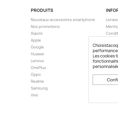
PRODUITS
INFO
Nouveaux accessoires smartphone
Livrais
Nos promotions
Mentio
Xiaomi
Condit
Apple
A pro
Choisistacoq
Google
Paieme
performances,
Huawei
Retou
Les cookies ti
Lenovo
Livrai
fonctionnalit
personnalisé
OnePlus
FAQ ch
Oppo
Comme
Conf
smart
Realme
Conta
Samsung
Plan d
Vivo