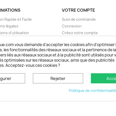
RMATIONS
VOTRE COMPTE
on Rapide et Facile
Suivi de commande
ns légales
Connexion
ions d'utilisation
Créez votre compte
pos
Mes alertes
ue.com vous demande d'accepter les cookies afin d'optimiser 
nt sécurisé choisistacoque
 les fonctionnalités des réseaux sociaux et la pertinence de la
rs et remboursements
ers liés aux réseaux sociaux et à la publicité sont utilisés pour 
son DOM TOM et outremer
és optimisées sur les réseaux sociaux, ainsi que des publicités
es. Acceptez-vous ces cookies ?
oisistacoque
nt personnaliser son
igurer
Rejeter
Acce
phone
ctez-nous
Politique de confidentialit
u site
© 2026 - choisistacoque.com