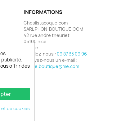
INFORMATIONS
Chosiistacoque.com
SARL PHON-BOUTIQUE.COM
42 rue andre theuriet
06100 nice
France
les
Appelez-nous :
09 87 35 09 96
 publicité.
Envoyez-nous un e-mail :
vous offrir des
phone.boutique@me.com
pter
é et de cookies