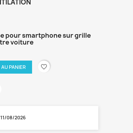
NTILATION
 pour smartphone sur grille
tre voiture
favorite_border
 AU PANIER
:
11/08/2026