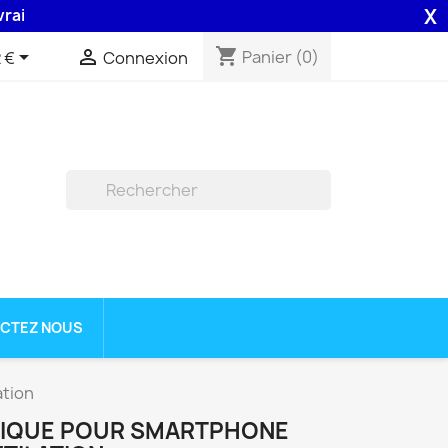
X
on 48H assurée par la Poste .
shopping_cart


Panier
(0)
 €
Connexion

CTEZ NOUS
ation
IQUE POUR SMARTPHONE