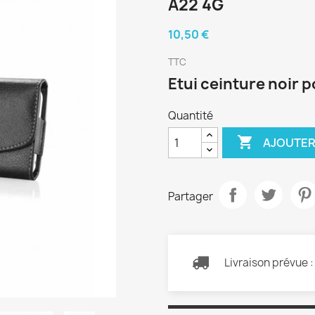
A22 4G
10,50 €
TTC
Etui ceinture noir
Quantité

AJOUTER
Partager
Livraison prévue 