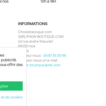
de nos
10h à 18H
INFORMATIONS
Chosiistacoque.com
SARL PHON-BOUTIQUE.COM
42 rue andre theuriet
06100 nice
France
les
Appelez-nous :
09 87 35 09 96
 publicité.
Envoyez-nous un e-mail :
vous offrir des
phone.boutique@me.com
pter
é et de cookies