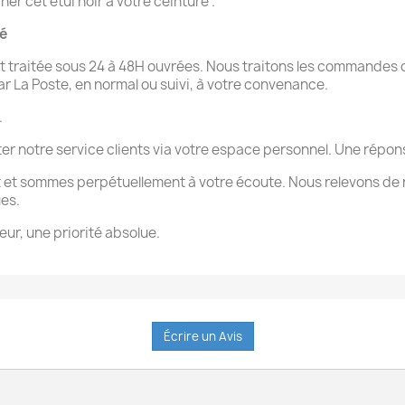
r cet étui noir a votre ceinture .
té
 traitée sous 24 à 48H ouvrées. Nous traitons les commandes d
par La Poste, en normal ou suivi, à votre convenance.
.
ter notre service clients via votre espace personnel. Une rép
 et sommes perpétuellement à votre écoute. Nous relevons de 
ues.
eur, une priorité absolue.
Écrire un Avis