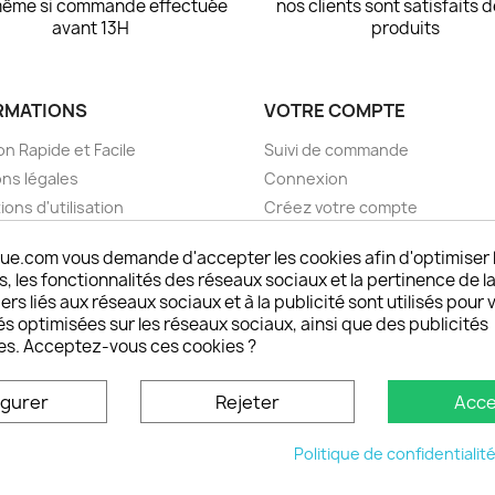
même si commande effectuée
nos clients sont satisfaits 
avant 13H
produits
RMATIONS
VOTRE COMPTE
on Rapide et Facile
Suivi de commande
ns légales
Connexion
ions d'utilisation
Créez votre compte
pos
Mes alertes
ue.com vous demande d'accepter les cookies afin d'optimiser 
nt sécurisé choisistacoque
 les fonctionnalités des réseaux sociaux et la pertinence de la
rs et remboursements
ers liés aux réseaux sociaux et à la publicité sont utilisés pour 
son DOM TOM et outremer
és optimisées sur les réseaux sociaux, ainsi que des publicités
es. Acceptez-vous ces cookies ?
oisistacoque
nt personnaliser son
igurer
Rejeter
Acce
phone
ctez-nous
Politique de confidentialit
u site