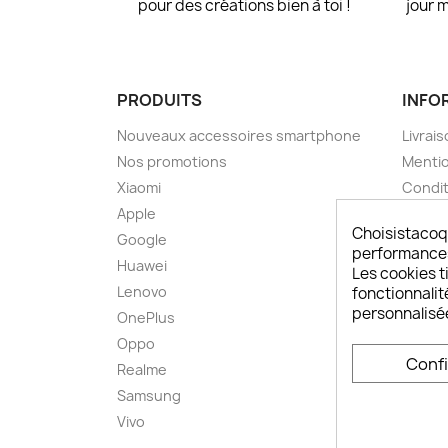
pour des créations bien à toi !
jour 
PRODUITS
INFO
Nouveaux accessoires smartphone
Livrais
Nos promotions
Mentio
Xiaomi
Condit
Apple
A pro
Choisistacoq
Google
Paieme
performances,
Huawei
Retou
Les cookies ti
Lenovo
Livrai
fonctionnalit
personnalisé
OnePlus
FAQ ch
Oppo
Comme
Conf
smart
Realme
Conta
Samsung
Plan d
Vivo