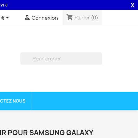
X
on 48H assurée par la Poste .
shopping_cart


Panier
(0)
 €
Connexion

CTEZ NOUS
OIR POUR SAMSUNG GALAXY