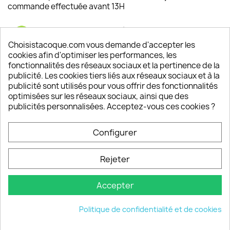
commande effectuée avant 13H
Satisfaction de nos clients
Depuis 2009, entre 92% et 94% de nos clients
Choisistacoque.com vous demande d'accepter les
sont satisfaits de nos produits
cookies afin d'optimiser les performances, les
fonctionnalités des réseaux sociaux et la pertinence de la
publicité. Les cookies tiers liés aux réseaux sociaux et à la
Un SAV à votre écoute
publicité sont utilisés pour vous offrir des fonctionnalités
Notre SAV est disponible 6/7J de 10h à 18H
optimisées sur les réseaux sociaux, ainsi que des
publicités personnalisées. Acceptez-vous ces cookies ?
Configurer
PRODUITS

Rejeter
INFORMATIONS

Accepter
VOTRE COMPTE

Politique de confidentialité et de cookies
INFORMATIONS
keyboard_arrow_down