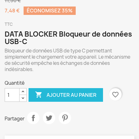
11,50 €
7,48 €
ÉCONOMISEZ 35%
TTC
DATA BLOCKER Bloqueur de données
USB-C
Bloqueur de données USB de type C permettant
simplement le chargement votre appareil. Le mécanisme
de sécurité empêche les échanges de données
indésirables.
Quantité

favorite_border
AJOUTER AU PANIER
Partager