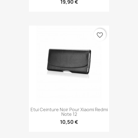
19,90 €
favorite_border
Etui Ceinture Noir Pour Xiaomi Redmi
Note 12
10,50 €