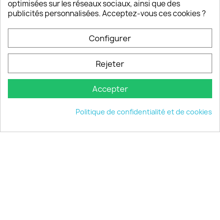
optimisées sur les réseaux sociaux, ainsi que des
publicités personnalisées. Acceptez-vous ces cookies ?
PRODUITS

Configurer
INFORMATIONS

Rejeter
VOTRE COMPTE

Accepter
INFORMATIONS
keyboard_arrow_down
Politique de confidentialité et de cookies
© 2026 - choisistacoque.com