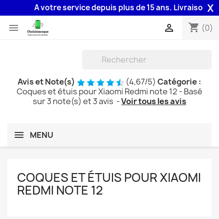
X
A votre service depuis plus de 15 ans. Livraison 48H a
shopping_cart


(0)
Avis et Note(s)
(
4,67
/
5
)
Catégorie :
Coques et étuis pour Xiaomi Redmi note 12
- Basé
sur
3
note(s) et
3
avis
-
Voir tous les avis
MENU
COQUES ET ÉTUIS POUR XIAOMI
REDMI NOTE 12