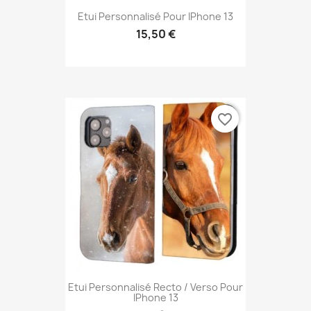
Etui Personnalisé Pour IPhone 13
15,50 €
favorite_border
Etui Personnalisé Recto / Verso Pour
IPhone 13