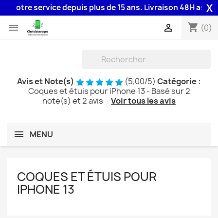
X
re service depuis plus de 15 ans. Livraison 48H assurée par l
shopping_cart


(0)
Avis et Note(s)
(
5,00
/
5
)
Catégorie :
Coques et étuis pour iPhone 13
- Basé sur
2
note(s) et
2
avis
-
Voir tous les avis
MENU
COQUES ET ÉTUIS POUR
IPHONE 13