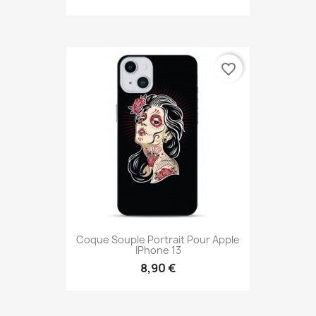
favorite_border
Coque Souple Portrait Pour Apple
IPhone 13
8,90 €