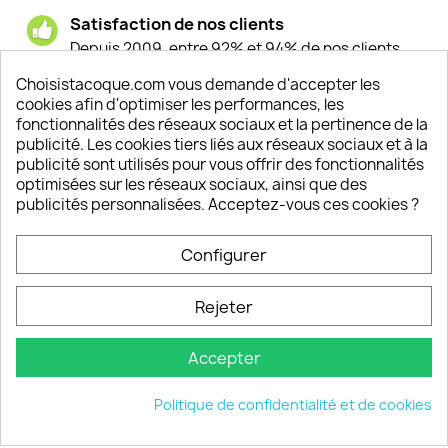
Satisfaction de nos clients
Depuis 2009, entre 92% et 94% de nos clients
sont satisfaits de nos produits
Choisistacoque.com vous demande d'accepter les
cookies afin d'optimiser les performances, les
Un SAV à votre écoute
fonctionnalités des réseaux sociaux et la pertinence de la
Notre SAV est disponible 6/7J de 10h à 18H
publicité. Les cookies tiers liés aux réseaux sociaux et à la
publicité sont utilisés pour vous offrir des fonctionnalités
optimisées sur les réseaux sociaux, ainsi que des
publicités personnalisées. Acceptez-vous ces cookies ?
PRODUITS

Configurer
INFORMATIONS

Rejeter
VOTRE COMPTE

Accepter
INFORMATIONS
keyboard_arrow_down
Politique de confidentialité et de cookies
© 2026 - choisistacoque.com