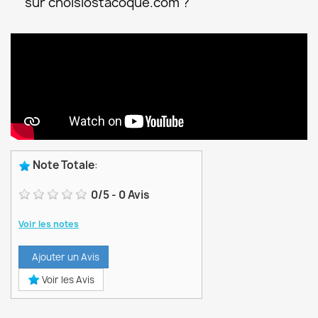
sur choisiostacoque.com ?
Note Totale
:
0
/
5
-
0
Avis
Voir les notes
Ajouter un Avis
Voir les Avis