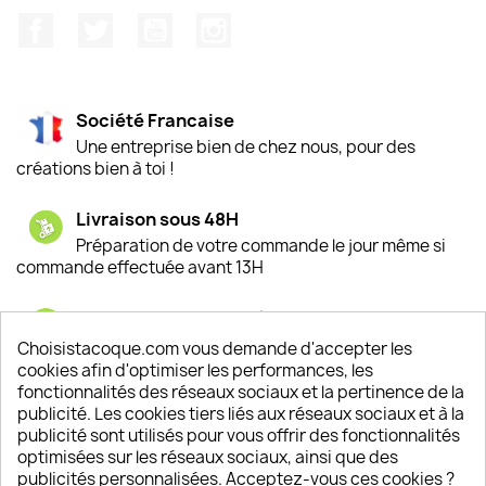
Facebook
Twitter
YouTube
Instagram
Société Francaise
Une entreprise bien de chez nous, pour des
créations bien à toi !
Livraison sous 48H
Préparation de votre commande le jour même si
commande effectuée avant 13H
Satisfaction de nos clients
Depuis 2009, entre 92% et 94% de nos clients
Choisistacoque.com vous demande d'accepter les
sont satisfaits de nos produits
cookies afin d'optimiser les performances, les
fonctionnalités des réseaux sociaux et la pertinence de la
publicité. Les cookies tiers liés aux réseaux sociaux et à la
Un SAV à votre écoute
publicité sont utilisés pour vous offrir des fonctionnalités
Notre SAV est disponible 6/7J de 10h à 18H
optimisées sur les réseaux sociaux, ainsi que des
publicités personnalisées. Acceptez-vous ces cookies ?