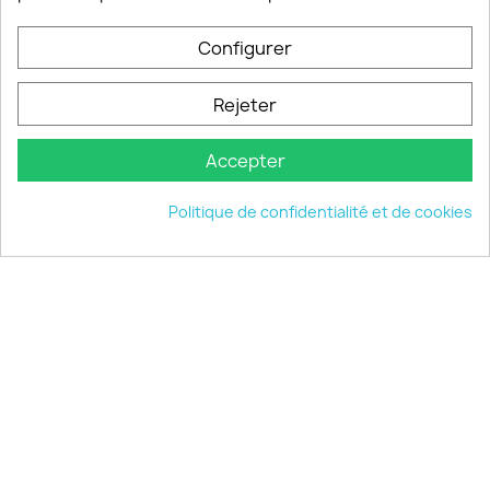
Configurer
PRODUITS

Rejeter
INFORMATIONS

Accepter
VOTRE COMPTE

Politique de confidentialité et de cookies
INFORMATIONS
keyboard_arrow_down
© 2026 - choisistacoque.com