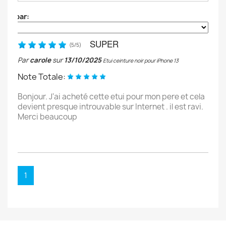
Trier par:
SUPER
(
5
/
5
)
Par
carole
sur
13/10/2025
Etui ceinture noir pour iPhone 13
Note Totale:
Bonjour. J'ai acheté cette etui pour mon pere et cela
devient presque introuvable sur Internet . il est ravi.
Merci beaucoup
1