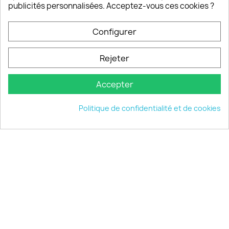
publicités personnalisées. Acceptez-vous ces cookies ?
Configurer
PRODUITS

Rejeter
INFORMATIONS

Accepter
VOTRE COMPTE

Politique de confidentialité et de cookies
INFORMATIONS
keyboard_arrow_down
© 2026 - choisistacoque.com