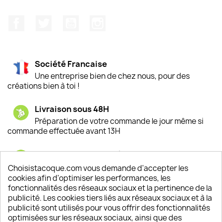
Facebook
Twitter
YouTube
Instagram
Société Francaise
Une entreprise bien de chez nous, pour des
créations bien à toi !
Livraison sous 48H
Préparation de votre commande le jour même si
commande effectuée avant 13H
Satisfaction de nos clients
Depuis 2009, entre 92% et 94% de nos clients
Choisistacoque.com vous demande d'accepter les
sont satisfaits de nos produits
cookies afin d'optimiser les performances, les
fonctionnalités des réseaux sociaux et la pertinence de la
publicité. Les cookies tiers liés aux réseaux sociaux et à la
Un SAV à votre écoute
publicité sont utilisés pour vous offrir des fonctionnalités
Notre SAV est disponible 6/7J de 10h à 18H
optimisées sur les réseaux sociaux, ainsi que des