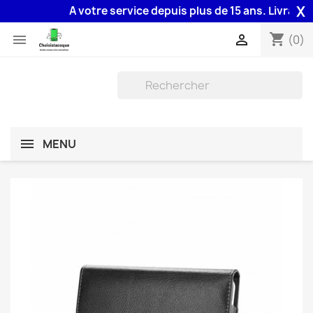
X
A votre service depuis plus de 15 ans. Livraison 4
shopping_cart


(0)
MENU