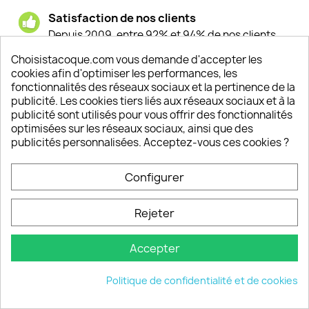
Satisfaction de nos clients
Depuis 2009, entre 92% et 94% de nos clients
sont satisfaits de nos produits
Choisistacoque.com vous demande d'accepter les
cookies afin d'optimiser les performances, les
Un SAV à votre écoute
fonctionnalités des réseaux sociaux et la pertinence de la
Notre SAV est disponible 6/7J de 10h à 18H
publicité. Les cookies tiers liés aux réseaux sociaux et à la
publicité sont utilisés pour vous offrir des fonctionnalités
optimisées sur les réseaux sociaux, ainsi que des
publicités personnalisées. Acceptez-vous ces cookies ?
PRODUITS

Configurer
INFORMATIONS

Rejeter
VOTRE COMPTE

Accepter
INFORMATIONS
keyboard_arrow_down
Politique de confidentialité et de cookies
© 2026 - choisistacoque.com