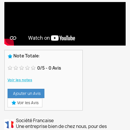
Note Totale
:
0
/
5
-
0
Avis
Voir les notes
Ajouter un Avis
Voir les Avis
Société Francaise
Une entreprise bien de chez nous, pour des