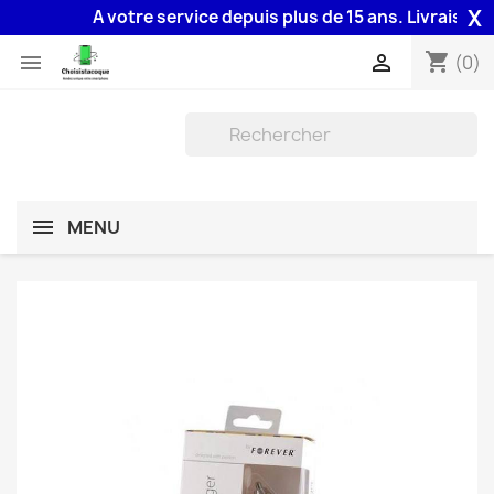
X
A votre service depuis plus de 15 ans. Livraison 48
shopping_cart


(0)
MENU