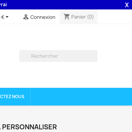
X
n 48H assurée par la Poste .
shopping_cart


Panier
(0)
 €
Connexion

CTEZ NOUS
À PERSONNALISER