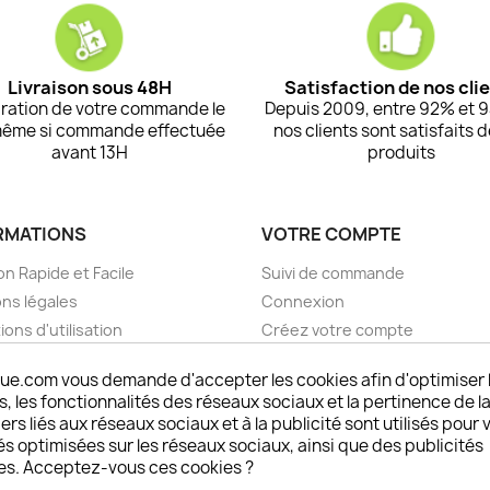
Livraison sous 48H
Satisfaction de nos cli
ration de votre commande le
Depuis 2009, entre 92% et 
même si commande effectuée
nos clients sont satisfaits 
avant 13H
produits
RMATIONS
VOTRE COMPTE
on Rapide et Facile
Suivi de commande
ns légales
Connexion
ions d'utilisation
Créez votre compte
pos
Mes alertes
ue.com vous demande d'accepter les cookies afin d'optimiser 
nt sécurisé choisistacoque
 les fonctionnalités des réseaux sociaux et la pertinence de la
rs et remboursements
ers liés aux réseaux sociaux et à la publicité sont utilisés pour 
son DOM TOM et outremer
és optimisées sur les réseaux sociaux, ainsi que des publicités
es. Acceptez-vous ces cookies ?
oisistacoque