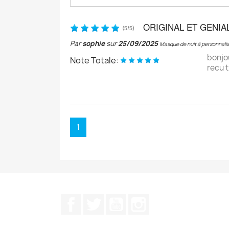
ORIGINAL ET GENIA
(
5
/
5
)
Par
sophie
sur
25/09/2025
Masque de nuit à personnali
bonjo
Note Totale:
recu t
1
Facebook
Twitter
YouTube
Instagram