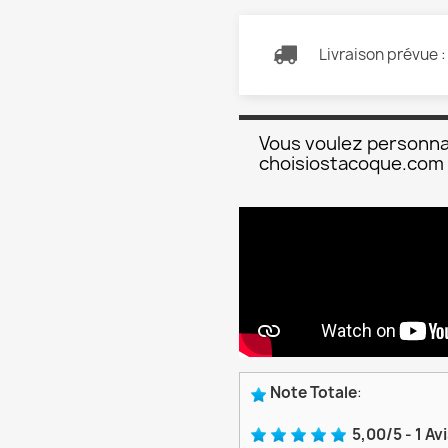
Livraison prévue 
Vous voulez personna
choisiostacoque.com
Note Totale
:
5,00
/
5
-
1
Av