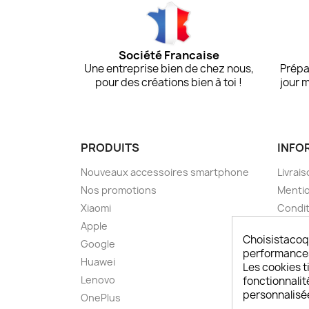
Société Francaise
Une entreprise bien de chez nous,
Prépa
pour des créations bien à toi !
jour 
PRODUITS
INFO
Nouveaux accessoires smartphone
Livrais
Nos promotions
Mentio
Xiaomi
Condit
Apple
A pro
Choisistacoq
Google
Paieme
performances,
Huawei
Retou
Les cookies ti
Lenovo
Livrai
fonctionnalit
personnalisé
OnePlus
FAQ ch