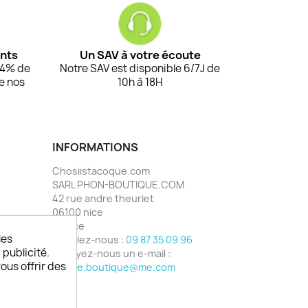
ents
Un SAV à votre écoute
94% de
Notre SAV est disponible 6/7J de
de nos
10h à 18H
INFORMATIONS
Chosiistacoque.com
SARL PHON-BOUTIQUE.COM
42 rue andre theuriet
06100 nice
France
les
Appelez-nous :
09 87 35 09 96
 publicité.
Envoyez-nous un e-mail :
vous offrir des
phone.boutique@me.com