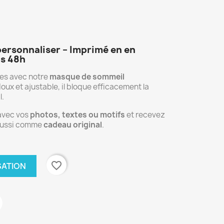
ersonnaliser – Imprimé en en
us 48h
les avec notre
masque de sommeil
doux et ajustable, il bloque efficacement la
l.
 avec vos
photos, textes ou motifs
et recevez
 aussi comme
cadeau original
.
favorite_border
SATION