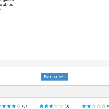
durables
é
Écrire un Avis
(0)
(0)
(