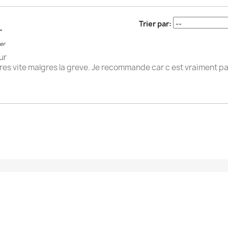
Trier par:
L
ser
ur
res vite malgres la greve. Je recommande car c est vraiment pa