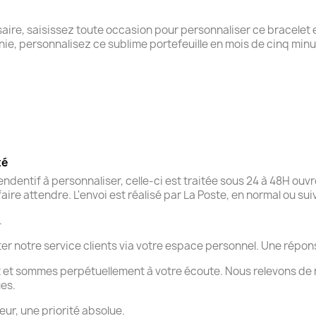
aire, saisissez toute occasion pour personnaliser ce bracelet e
e, personnalisez ce sublime portefeuille en mois de cinq minut
té
entif à personnaliser, celle-ci est traitée sous 24 à 48H ouv
aire attendre. L'envoi est réalisé par La Poste, en normal ou su
.
ter notre service clients via votre espace personnel. Une rép
 et sommes perpétuellement à votre écoute. Nous relevons de 
ues.
eur, une priorité absolue.