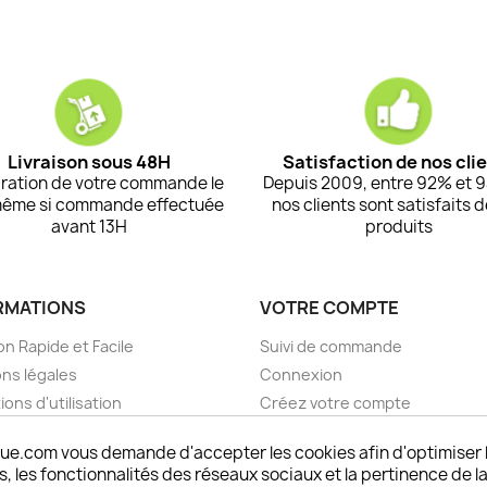
Livraison sous 48H
Satisfaction de nos cli
ration de votre commande le
Depuis 2009, entre 92% et 
même si commande effectuée
nos clients sont satisfaits 
avant 13H
produits
RMATIONS
VOTRE COMPTE
on Rapide et Facile
Suivi de commande
ns légales
Connexion
ions d'utilisation
Créez votre compte
pos
Mes alertes
ue.com vous demande d'accepter les cookies afin d'optimiser 
nt sécurisé choisistacoque
 les fonctionnalités des réseaux sociaux et la pertinence de la