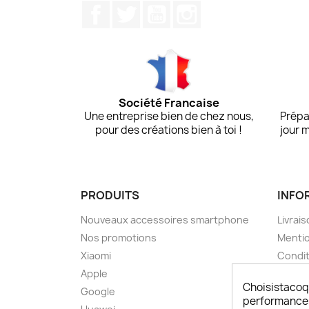
Facebook
Twitter
YouTube
Instagram
Société Francaise
Une entreprise bien de chez nous,
Prépa
pour des créations bien à toi !
jour 
PRODUITS
INFO
Nouveaux accessoires smartphone
Livrais
Nos promotions
Mentio
Xiaomi
Condit
Apple
A pro
Choisistacoq
Google
Paieme
performances,