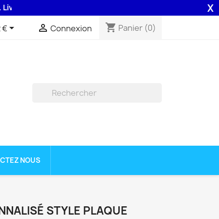
X
aison 48H assurée par la Poste .
shopping_cart


Panier
(0)
 €
Connexion

CTEZ NOUS
NNALISÉ STYLE PLAQUE