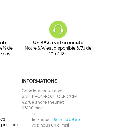
ents
Un SAV à votre écoute
94% de
Notre SAV est disponible 6/7J de
de nos
10h à 18H
INFORMATIONS
Chosiistacoque.com
SARL PHON-BOUTIQUE.COM
42 rue andre theuriet
06100 nice
France
les
Appelez-nous :
09 87 35 09 96
 publicité.
Envoyez-nous un e-mail :