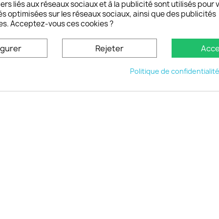
rs et remboursements
ers liés aux réseaux sociaux et à la publicité sont utilisés pour 
son DOM TOM et outremer
és optimisées sur les réseaux sociaux, ainsi que des publicités
es. Acceptez-vous ces cookies ?
oisistacoque
nt personnaliser son
igurer
Rejeter
Acce
phone
ctez-nous
Politique de confidentialit
u site
© 2026 - choisistacoque.com