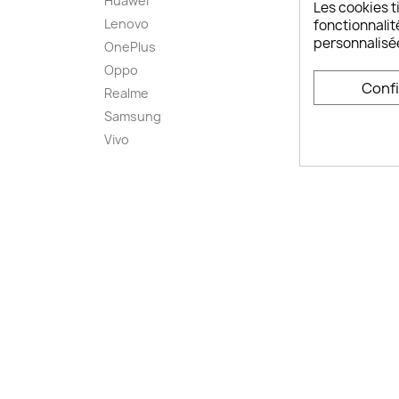
Huawei
Retou
Les cookies ti
Lenovo
Livrai
fonctionnalit
personnalisé
OnePlus
FAQ ch
Oppo
Comme
Conf
smart
Realme
Conta
Samsung
Plan d
Vivo