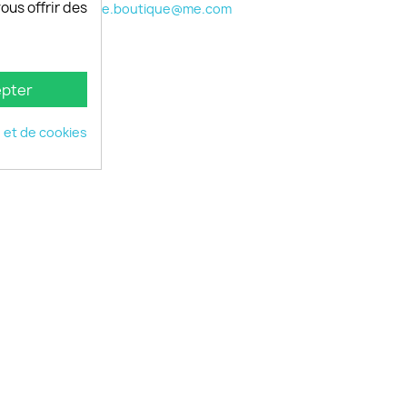
vous offrir des
phone.boutique@me.com
pter
é et de cookies