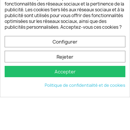
fonctionnalités des réseaux sociaux et la pertinence de la
publicité. Les cookies tiers liés aux réseaux sociaux et à la
Un SAV à votre écoute
publicité sont utilisés pour vous offrir des fonctionnalités
Notre SAV est disponible 6/7J de 10h à 18H
optimisées sur les réseaux sociaux, ainsi que des
publicités personnalisées. Acceptez-vous ces cookies ?
Configurer
PRODUITS

Rejeter
INFORMATIONS

Accepter
VOTRE COMPTE

Politique de confidentialité et de cookies
INFORMATIONS
keyboard_arrow_down
© 2026 - choisistacoque.com