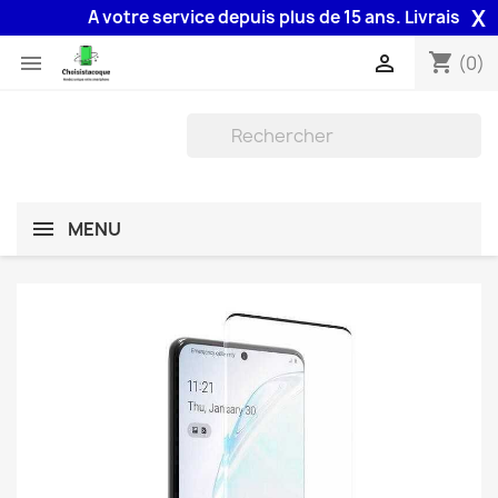
X
A votre service depuis plus de 15 ans. Livraison 48H
shopping_cart


(0)
MENU