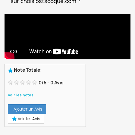
sur choisiostacoque.com ?
Note Totale
:
0
/
5
-
0
Avis
Voir les notes
Ajouter un Avis
Voir les Avis