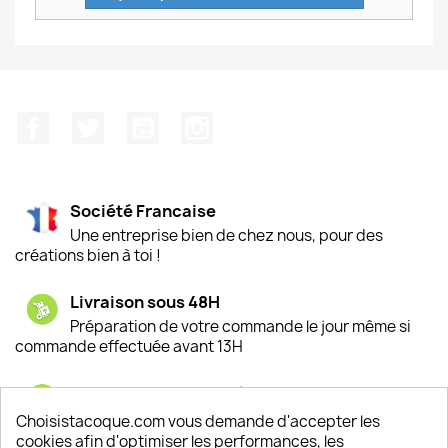
Facebook
Twitter
YouTube
Instagram
Société Francaise
Une entreprise bien de chez nous, pour des
créations bien à toi !
Livraison sous 48H
Préparation de votre commande le jour même si
commande effectuée avant 13H
Satisfaction de nos clients
Depuis 2009, entre 92% et 94% de nos clients
Choisistacoque.com vous demande d'accepter les
sont satisfaits de nos produits
cookies afin d'optimiser les performances, les