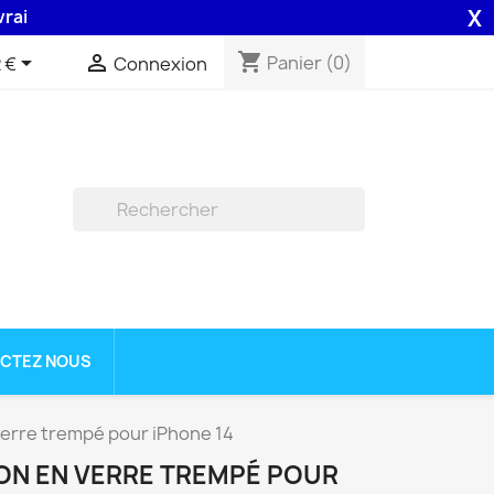
X
 48H assurée par la Poste .
shopping_cart


Panier
(0)
 €
Connexion

CTEZ NOUS
verre trempé pour iPhone 14
ION EN VERRE TREMPÉ POUR