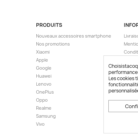
PRODUITS
INFO
Nouveaux accessoires smartphone
Livrais
Nos promotions
Mentio
Xiaomi
Condit
Apple
A pro
Choisistacoq
Google
Paieme
performances,
Huawei
Retou
Les cookies ti
Lenovo
Livrai
fonctionnalit
personnalisé
OnePlus
FAQ ch
Oppo
Comme
Conf
smart
Realme
Conta
Samsung
Plan d
Vivo