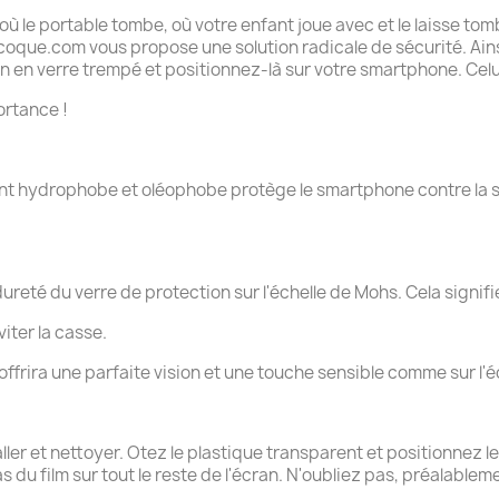
ù le portable tombe, où votre enfant joue avec et le laisse to
tacoque.com vous propose une solution radicale de sécurité. Ains
 en verre trempé et positionnez-là sur votre smartphone. Celui-
ortance !
nt hydrophobe et oléophobe protège le smartphone contre la su
ureté du verre de protection sur l'échelle de Mohs. Cela signifie
iter la casse.
s offrira une parfaite vision et une touche sensible comme sur l'é
taller et nettoyer. Otez le plastique transparent et positionnez
as du film sur tout le reste de l'écran. N'oubliez pas, préalab