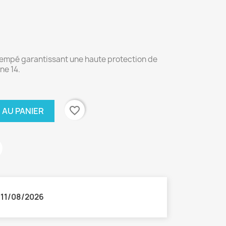
trempé garantissant une haute protection de
ne 14.
favorite_border
 AU PANIER
:
11/08/2026