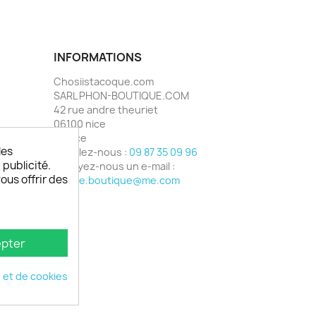
INFORMATIONS
Chosiistacoque.com
SARL PHON-BOUTIQUE.COM
42 rue andre theuriet
06100 nice
France
les
Appelez-nous :
09 87 35 09 96
 publicité.
Envoyez-nous un e-mail :
vous offrir des
phone.boutique@me.com
pter
é et de cookies