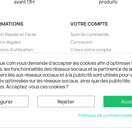
avant 13H
produits
RMATIONS
VOTRE COMPTE
on Rapide et Facile
Suivi de commande
ns légales
Connexion
ions d'utilisation
Créez votre compte
pos
Mes alertes
ue.com vous demande d'accepter les cookies afin d'optimiser 
nt sécurisé choisistacoque
 les fonctionnalités des réseaux sociaux et la pertinence de la
rs et remboursements
ers liés aux réseaux sociaux et à la publicité sont utilisés pour 
son DOM TOM et outremer
és optimisées sur les réseaux sociaux, ainsi que des publicités
es. Acceptez-vous ces cookies ?
oisistacoque
nt personnaliser son
igurer
Rejeter
Acce
phone
ctez-nous
Politique de confidentialit
u site
© 2026 - choisistacoque.com