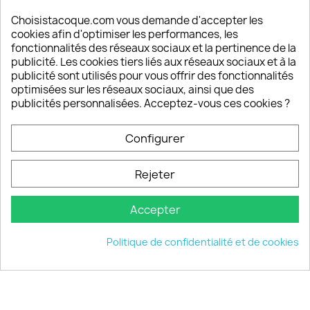
Satisfaction de nos clients
Depuis 2009, entre 92% et 94% de nos clients
Choisistacoque.com vous demande d'accepter les
sont satisfaits de nos produits
cookies afin d'optimiser les performances, les
fonctionnalités des réseaux sociaux et la pertinence de la
publicité. Les cookies tiers liés aux réseaux sociaux et à la
Un SAV à votre écoute
publicité sont utilisés pour vous offrir des fonctionnalités
Notre SAV est disponible 6/7J de 10h à 18H
optimisées sur les réseaux sociaux, ainsi que des
publicités personnalisées. Acceptez-vous ces cookies ?
Configurer
PRODUITS

Rejeter
INFORMATIONS

Accepter
VOTRE COMPTE

Politique de confidentialité et de cookies
INFORMATIONS
keyboard_arrow_down
© 2026 - choisistacoque.com