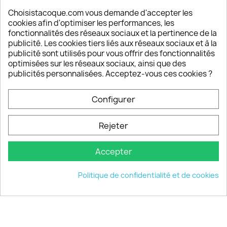
sont satisfaits de nos produits
Choisistacoque.com vous demande d'accepter les
cookies afin d'optimiser les performances, les
Un SAV à votre écoute
fonctionnalités des réseaux sociaux et la pertinence de la
Notre SAV est disponible 6/7J de 10h à 18H
publicité. Les cookies tiers liés aux réseaux sociaux et à la
publicité sont utilisés pour vous offrir des fonctionnalités
optimisées sur les réseaux sociaux, ainsi que des
publicités personnalisées. Acceptez-vous ces cookies ?
PRODUITS

Configurer
INFORMATIONS

Rejeter
VOTRE COMPTE

Accepter
INFORMATIONS
keyboard_arrow_down
Politique de confidentialité et de cookies
© 2026 - choisistacoque.com