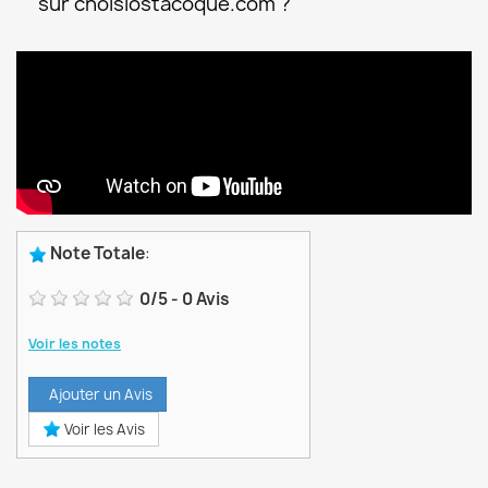
sur choisiostacoque.com ?
Note Totale
:
0
/
5
-
0
Avis
Voir les notes
Ajouter un Avis
Voir les Avis