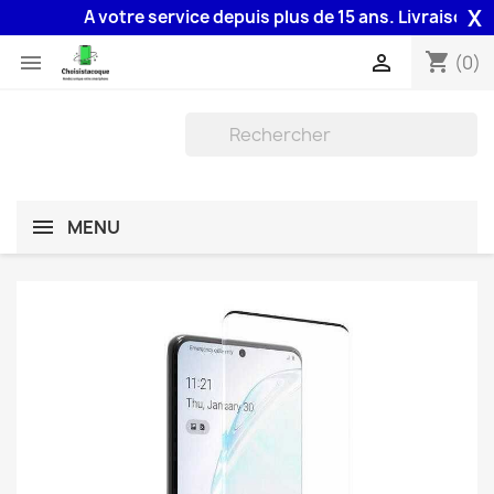
X
A votre service depuis plus de 15 ans. Livraison 48H 
shopping_cart


(0)
MENU