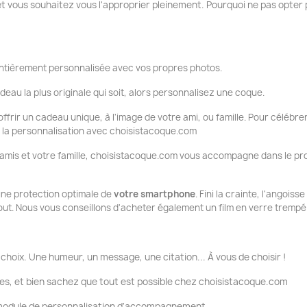
et vous souhaitez vous l'approprier pleinement. Pourquoi ne pas opter 
tièrement personnalisée avec vos propres photos.
deau la plus originale qui soit, alors personnalisez une coque.
ffrir un cadeau unique, à l'image de votre ami, ou famille. Pour célébrer
ue la personnalisation avec choisistacoque.com
 amis et votre famille, choisistacoque.com vous accompagne dans le pr
 une protection optimale de
votre smartphone
. Fini la crainte, l'angois
tout. Nous vous conseillons d'acheter également un film en verre trempé
choix. Une humeur, un message, une citation... À vous de choisir !
es, et bien sachez que tout est possible chez choisistacoque.com
e module de personnalisation d'accompagnement.