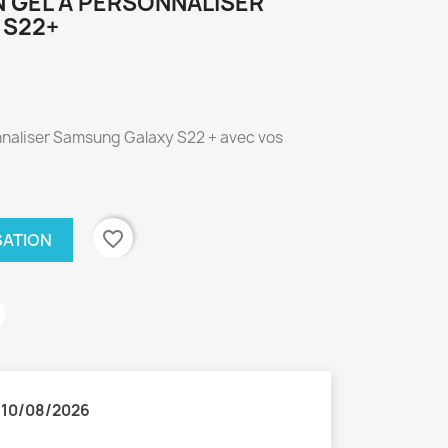
 GEL À PERSONNALISER
 S22+
nnaliser Samsung Galaxy S22 + avec vos
favorite_border
SATION
:
10/08/2026