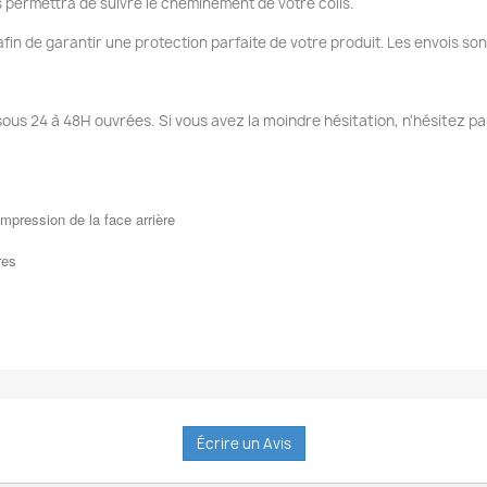
 permettra de suivre le cheminement de votre colis.
fin de garantir une protection parfaite de votre produit. Les envois so
sous 24 à 48H ouvrées. Si vous avez la moindre hésitation, n'hésitez pa
mpression de la face arrière
res
Écrire un Avis