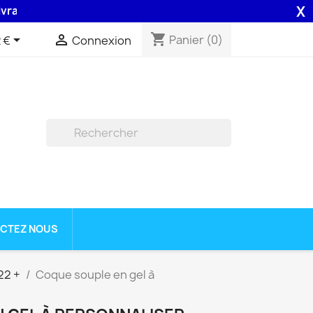
X
n 48H assurée par la Poste .
shopping_cart


Panier
(0)
 €
Connexion

CTEZ NOUS
22 +
Coque souple en gel à