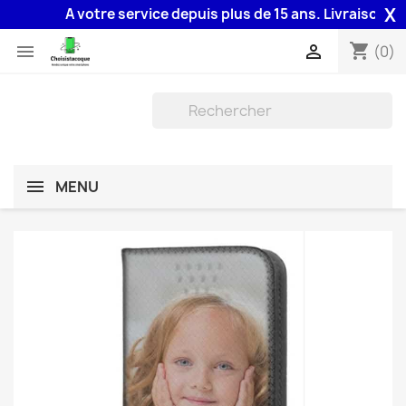
X
A votre service depuis plus de 15 ans. Livraison 48H a
shopping_cart


(0)
MENU