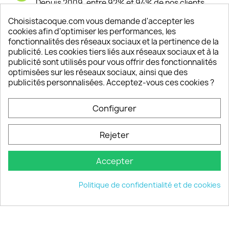
Depuis 2009, entre 92% et 94% de nos clients
sont satisfaits de nos produits
Choisistacoque.com vous demande d'accepter les
cookies afin d'optimiser les performances, les
Un SAV à votre écoute
fonctionnalités des réseaux sociaux et la pertinence de la
Notre SAV est disponible 6/7J de 10h à 18H
publicité. Les cookies tiers liés aux réseaux sociaux et à la
publicité sont utilisés pour vous offrir des fonctionnalités
optimisées sur les réseaux sociaux, ainsi que des
publicités personnalisées. Acceptez-vous ces cookies ?
PRODUITS

Configurer
INFORMATIONS

Rejeter
VOTRE COMPTE

Accepter
INFORMATIONS
keyboard_arrow_down
Politique de confidentialité et de cookies
© 2026 - choisistacoque.com