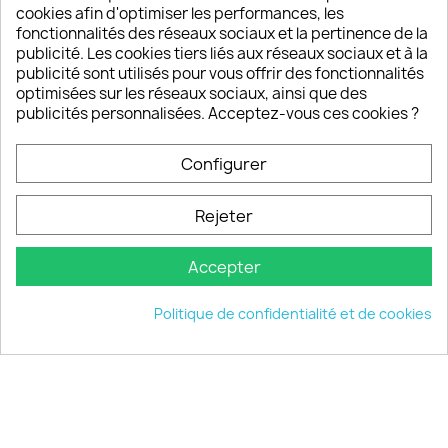
sont satisfaits de nos produits
cookies afin d'optimiser les performances, les
fonctionnalités des réseaux sociaux et la pertinence de la
publicité. Les cookies tiers liés aux réseaux sociaux et à la
Un SAV à votre écoute
publicité sont utilisés pour vous offrir des fonctionnalités
Notre SAV est disponible 6/7J de 10h à 18H
optimisées sur les réseaux sociaux, ainsi que des
publicités personnalisées. Acceptez-vous ces cookies ?
Configurer
PRODUITS

Rejeter
INFORMATIONS

Accepter
VOTRE COMPTE

Politique de confidentialité et de cookies
INFORMATIONS
keyboard_arrow_down
© 2026 - choisistacoque.com