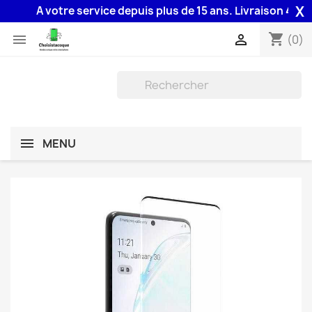
X
A votre service depuis plus de 15 ans. Livraison 48H ass
shopping_cart


(0)
MENU