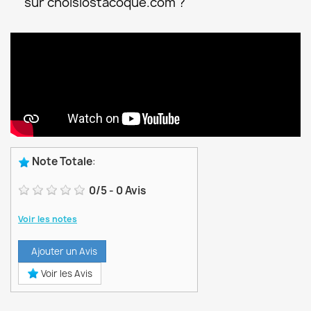
sur choisiostacoque.com ?
Note Totale
:
0
/
5
-
0
Avis
Voir les notes
Ajouter un Avis
Voir les Avis