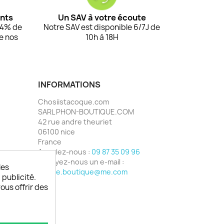
ents
Un SAV à votre écoute
94% de
Notre SAV est disponible 6/7J de
de nos
10h à 18H
INFORMATIONS
Chosiistacoque.com
SARL PHON-BOUTIQUE.COM
42 rue andre theuriet
06100 nice
France
Appelez-nous :
09 87 35 09 96
Envoyez-nous un e-mail :
les
phone.boutique@me.com
 publicité.
vous offrir des