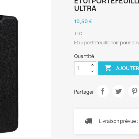
ETUI PORTEFEUIL
ULTRA
10,50 €
TTC
Etui portefeuille noir pour l
Quantité

AJOUTER
Partager
Livraison prévue 