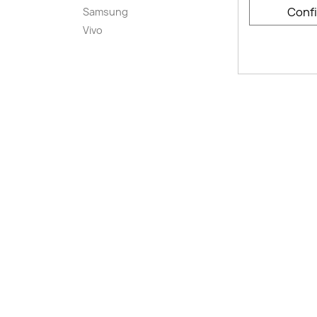
Conta
Conf
Samsung
Plan d
Vivo