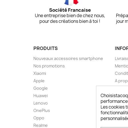
Société Francaise
Une entreprise bien de chez nous,
Prépa
pour des créations bien à toi !
jour 
PRODUITS
INFO
Nouveaux accessoires smartphone
Livrais
Nos promotions
Mentio
Xiaomi
Condit
Apple
A pro
Google
Paieme
Choisistacoq
Huawei
Retou
performances,
Lenovo
Livrai
Les cookies ti
OnePlus
FAQ ch
fonctionnalit
Oppo
Comme
personnalisé
smart
Realme