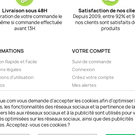
Livraison sous 48H
Satisfaction de nos cli
ration de votre commande le
Depuis 2009, entre 92% et 
même si commande effectuée
nos clients sont satisfaits 
avant 13H
produits
RMATIONS
VOTRE COMPTE
on Rapide et Facile
Suivi de commande
ns légales
Connexion
ions d'utilisation
Créez votre compte
pos
Mes alertes
nt sécurisé choisistacoque
ue.com vous demande d'accepter les cookies afin d'optimiser 
rs et remboursements
 les fonctionnalités des réseaux sociaux et la pertinence de la
son DOM TOM et outremer
ers liés aux réseaux sociaux et à la publicité sont utilisés pour 
oisistacoque
és optimisées sur les réseaux sociaux, ainsi que des publicités
nt personnaliser son
es. Acceptez-vous ces cookies ?
phone