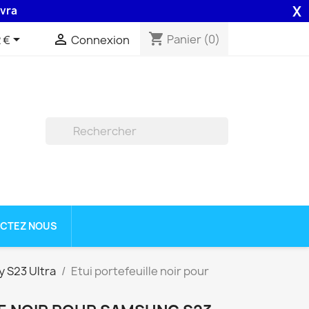
X
on 48H assurée par la Poste .
shopping_cart


Panier
(0)
 €
Connexion

CTEZ NOUS
 S23 Ultra
Etui portefeuille noir pour