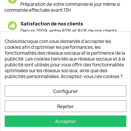
Préparation de votre commande le jour même si
commande effectuée avant 13H
Satisfaction de nos clients
Depuis 2009, entre 92% et 94% de nos clients
sont satisfaits de nos produits
Choisistacoque.com vous demande d'accepter les
cookies afin d'optimiser les performances, les
Un SAV à votre écoute
fonctionnalités des réseaux sociaux et la pertinence de la
Notre SAV est disponible 6/7J de 10h à 18H
publicité. Les cookies tiers liés aux réseaux sociaux et à la
publicité sont utilisés pour vous offrir des fonctionnalités
optimisées sur les réseaux sociaux, ainsi que des
publicités personnalisées. Acceptez-vous ces cookies ?
PRODUITS

Configurer
INFORMATIONS

Rejeter
VOTRE COMPTE

Accepter
INFORMATIONS
keyboard_arrow_down