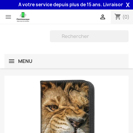
X
A votre service depuis plus de 15 ans. Livraison 48H as
shopping_cart


(0)
MENU