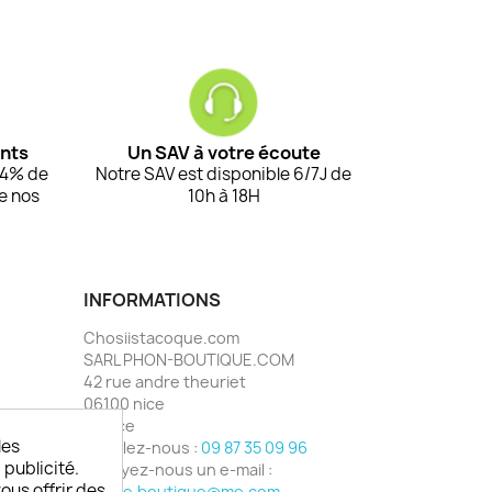
ents
Un SAV à votre écoute
94% de
Notre SAV est disponible 6/7J de
de nos
10h à 18H
INFORMATIONS
Chosiistacoque.com
SARL PHON-BOUTIQUE.COM
42 rue andre theuriet
06100 nice
France
les
Appelez-nous :
09 87 35 09 96
 publicité.
Envoyez-nous un e-mail :
vous offrir des
phone.boutique@me.com