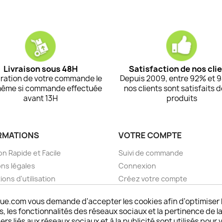
Livraison sous 48H
Satisfaction de nos cli
ration de votre commande le
Depuis 2009, entre 92% et 
même si commande effectuée
nos clients sont satisfaits 
avant 13H
produits
RMATIONS
VOTRE COMPTE
on Rapide et Facile
Suivi de commande
ns légales
Connexion
ions d'utilisation
Créez votre compte
pos
Mes alertes
ue.com vous demande d'accepter les cookies afin d'optimiser 
nt sécurisé choisistacoque
 les fonctionnalités des réseaux sociaux et la pertinence de la
rs et remboursements
ers liés aux réseaux sociaux et à la publicité sont utilisés pour 