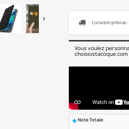

Livraison prévue 
Vous voulez personna
choisiostacoque.com
Note Totale
: