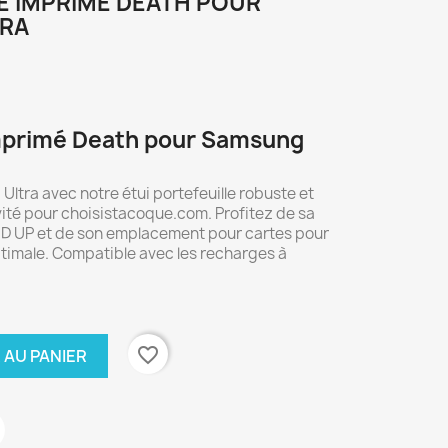
E IMPRIMÉ DEATH POUR
TRA
 imprimé Death pour Samsung
ltra avec notre étui portefeuille robuste et
vité pour choisistacoque.com. Profitez de sa
D UP et de son emplacement pour cartes pour
ptimale. Compatible avec les recharges à
favorite_border
 AU PANIER