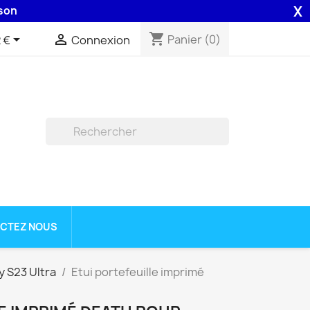
X
H assurée par la Poste .
shopping_cart


Panier
(0)
 €
Connexion

CTEZ NOUS
 S23 Ultra
Etui portefeuille imprimé