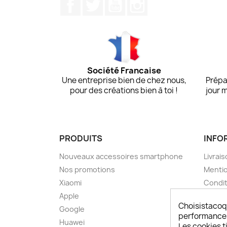
Facebook
Twitter
YouTube
Instagram
Société Francaise
Une entreprise bien de chez nous,
Prépa
pour des créations bien à toi !
jour 
PRODUITS
INFO
Nouveaux accessoires smartphone
Livrais
Nos promotions
Mentio
Xiaomi
Condit
Apple
A pro
Choisistacoq
Google
Paieme
performances,
Huawei
Retou
Les cookies ti