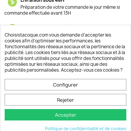
Préparation de votre commande le jour même si
commande effectuée avant 13H
Satisfaction de nos clients
Depuis 2009, entre 92% et 94% de nos clients
Choisistacoque.com vous demande d'accepter les
sont satisfaits de nos produits
cookies afin d'optimiser les performances, les
fonctionnalités des réseaux sociaux et la pertinence de la
publicité. Les cookies tiers liés aux réseaux sociaux et à la
Un SAV à votre écoute
publicité sont utilisés pour vous offrir des fonctionnalités
Notre SAV est disponible 6/7J de 10h à 18H
optimisées sur les réseaux sociaux, ainsi que des
publicités personnalisées. Acceptez-vous ces cookies ?
Configurer
PRODUITS

Rejeter
INFORMATIONS

Accepter
VOTRE COMPTE

Politique de confidentialité et de cookies
INFORMATIONS