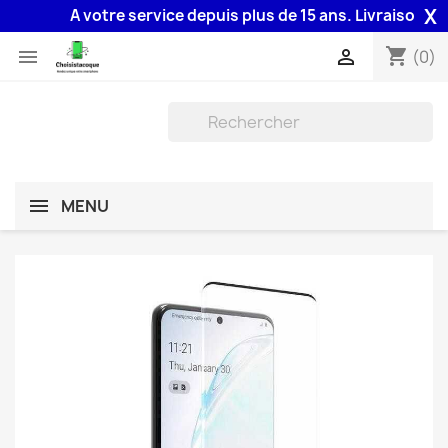
X
A votre service depuis plus de 15 ans. Livraison 48H a
shopping_cart


(0)
MENU