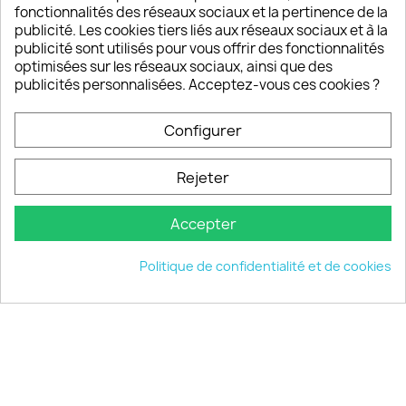
fonctionnalités des réseaux sociaux et la pertinence de la
publicité. Les cookies tiers liés aux réseaux sociaux et à la
Un SAV à votre écoute
publicité sont utilisés pour vous offrir des fonctionnalités
Notre SAV est disponible 6/7J de 10h à 18H
optimisées sur les réseaux sociaux, ainsi que des
publicités personnalisées. Acceptez-vous ces cookies ?
Configurer
PRODUITS

Rejeter
INFORMATIONS

Accepter
VOTRE COMPTE

Politique de confidentialité et de cookies
INFORMATIONS
keyboard_arrow_down
© 2026 - choisistacoque.com