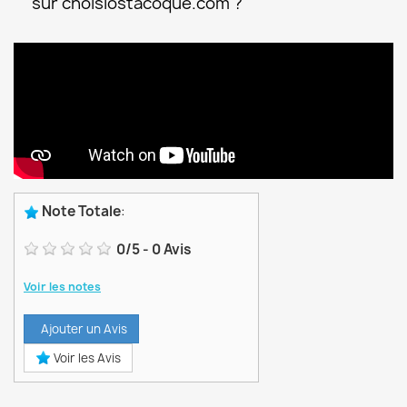
sur choisiostacoque.com ?
Note Totale
:
0
/
5
-
0
Avis
Voir les notes
Ajouter un Avis
Voir les Avis