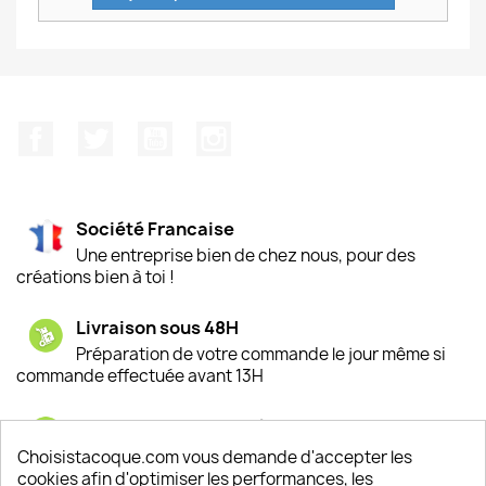
Facebook
Twitter
YouTube
Instagram
Société Francaise
Une entreprise bien de chez nous, pour des
créations bien à toi !
Livraison sous 48H
Préparation de votre commande le jour même si
commande effectuée avant 13H
Satisfaction de nos clients
Depuis 2009, entre 92% et 94% de nos clients
Choisistacoque.com vous demande d'accepter les
sont satisfaits de nos produits
cookies afin d'optimiser les performances, les