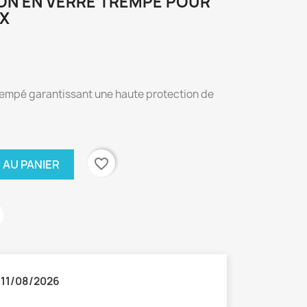
ION EN VERRE TREMPÉ POUR
AX
trempé garantissant une haute protection de
favorite_border
 AU PANIER
:
11/08/2026