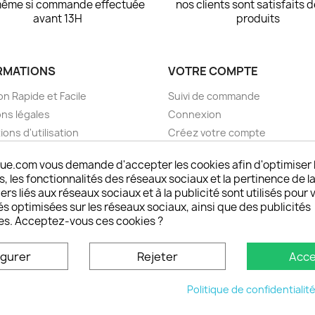
même si commande effectuée
nos clients sont satisfaits 
avant 13H
produits
RMATIONS
VOTRE COMPTE
on Rapide et Facile
Suivi de commande
ns légales
Connexion
ions d'utilisation
Créez votre compte
pos
Mes alertes
ue.com vous demande d'accepter les cookies afin d'optimiser 
nt sécurisé choisistacoque
 les fonctionnalités des réseaux sociaux et la pertinence de la
rs et remboursements
ers liés aux réseaux sociaux et à la publicité sont utilisés pour 
son DOM TOM et outremer
és optimisées sur les réseaux sociaux, ainsi que des publicités
es. Acceptez-vous ces cookies ?
oisistacoque
nt personnaliser son
igurer
Rejeter
Acce
phone
ctez-nous
Politique de confidentialit
u site