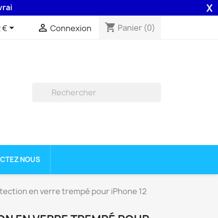
X
n 48H assurée par la Poste .
shopping_cart


Panier
(0)
 €
Connexion

CTEZ NOUS
otection en verre trempé pour iPhone 12