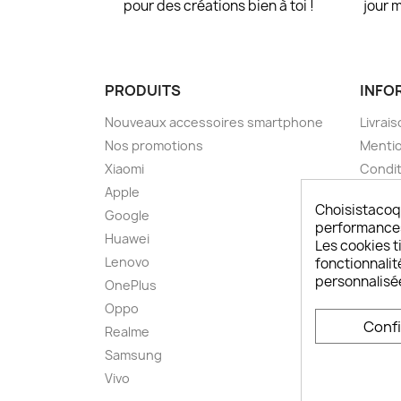
pour des créations bien à toi !
jour 
PRODUITS
INFO
Nouveaux accessoires smartphone
Livrais
Nos promotions
Mentio
Xiaomi
Condit
Apple
A pro
Choisistacoq
Google
Paieme
performances,
Huawei
Retou
Les cookies ti
Lenovo
Livrai
fonctionnalit
personnalisé
OnePlus
FAQ ch
Oppo
Comme
Conf
smart
Realme
Conta
Samsung
Plan d
Vivo