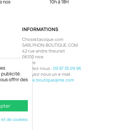
de nos
10h à 18H
INFORMATIONS
Chosiistacoque.com
SARL PHON-BOUTIQUE.COM
42 rue andre theuriet
06100 nice
France
les
Appelez-nous :
09 87 35 09 96
 publicité.
Envoyez-nous un e-mail :
vous offrir des
phone.boutique@me.com
pter
é et de cookies