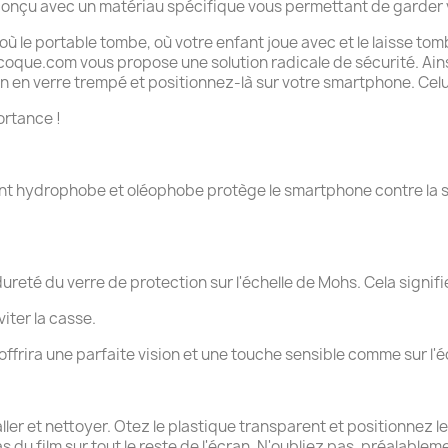
 conçu avec un matériau spécifique vous permettant de garder 
ù le portable tombe, où votre enfant joue avec et le laisse to
tacoque.com vous propose une solution radicale de sécurité. Ains
 en verre trempé et positionnez-là sur votre smartphone. Celui-
ortance !
nt hydrophobe et oléophobe protège le smartphone contre la su
ureté du verre de protection sur l'échelle de Mohs. Cela signifie
iter la casse.
s offrira une parfaite vision et une touche sensible comme sur l'é
taller et nettoyer. Otez le plastique transparent et positionnez
as du film sur tout le reste de l'écran. N'oubliez pas, préalab