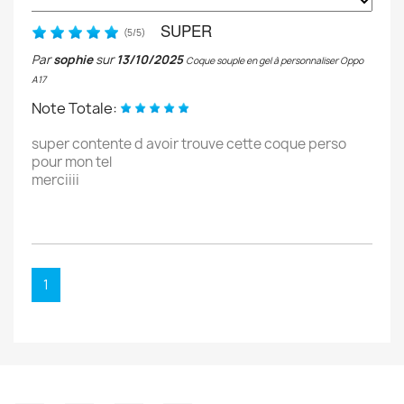
SUPER
(
5
/
5
)
Par
sophie
sur
13/10/2025
Coque souple en gel à personnaliser Oppo
A17
Note Totale:
super contente d avoir trouve cette coque perso
pour mon tel
merciiii
1