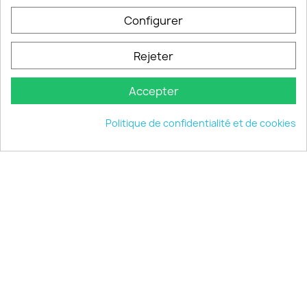
Configurer
PRODUITS

Rejeter
INFORMATIONS

Accepter
VOTRE COMPTE

Politique de confidentialité et de cookies
INFORMATIONS
keyboard_arrow_down
© 2026 - choisistacoque.com