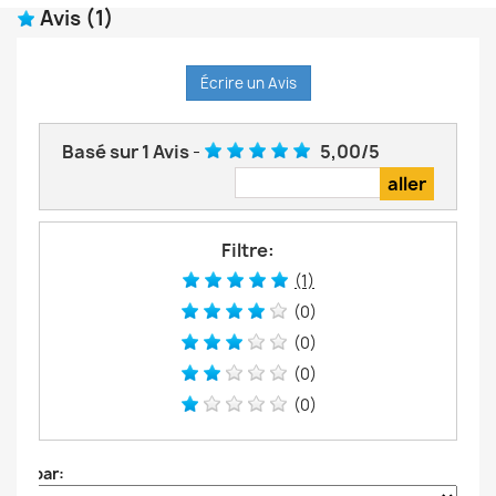
Avis
(1)
Écrire un Avis
Basé sur
1
Avis
-
5,00
/
5
Filtre:
(1)
(0)
(0)
(0)
(0)
Trier par: