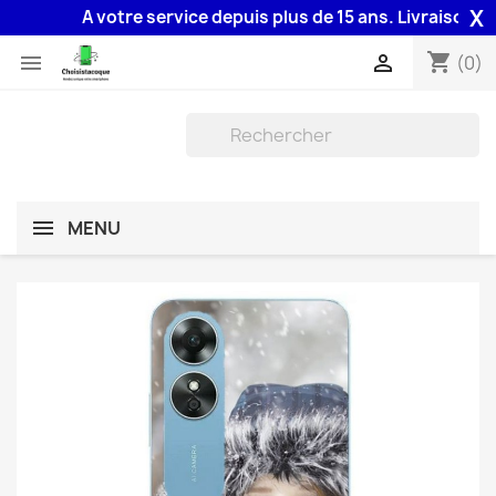
X
A votre service depuis plus de 15 ans. Livraison 48H a
shopping_cart


(0)
MENU