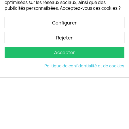
optimisées sur les réseaux sociaux, ainsi que des
publicités personnalisées. Acceptez-vous ces cookies ?
Configurer
PRODUITS

Rejeter
INFORMATIONS

Accepter
VOTRE COMPTE

Politique de confidentialité et de cookies
INFORMATIONS
keyboard_arrow_down
© 2026 - choisistacoque.com