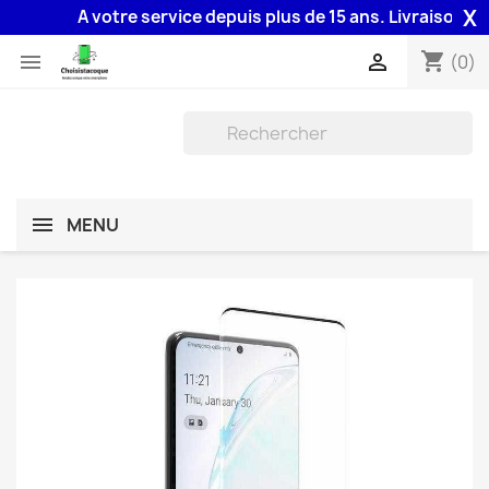
X
A votre service depuis plus de 15 ans. Livraison 48H a
shopping_cart


(0)
MENU