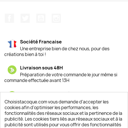
Facebook
Twitter
YouTube
Instagram
Société Francaise
Une entreprise bien de chez nous, pour des
créations bien à toi !
Livraison sous 48H
Préparation de votre commande le jour même si
commande effectuée avant 13H
Satisfaction de nos clients
Depuis 2009, entre 92% et 94% de nos clients
Choisistacoque.com vous demande d'accepter les
sont satisfaits de nos produits
cookies afin d'optimiser les performances, les
fonctionnalités des réseaux sociaux et la pertinence de la
publicité. Les cookies tiers liés aux réseaux sociaux et à la
Un SAV à votre écoute
publicité sont utilisés pour vous offrir des fonctionnalités
Notre SAV est disponible 6/7J de 10h à 18H