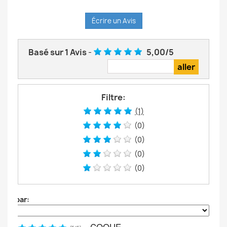
Écrire un Avis
Basé sur
1
Avis
-
5,00
/
5
Filtre:
(1)
(0)
(0)
(0)
(0)
Trier par:
COQUE