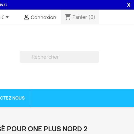
X
n 48H assurée par la Poste .
shopping_cart


Panier
(0)
 €
Connexion

CTEZ NOUS
SÉ POUR ONE PLUS NORD 2